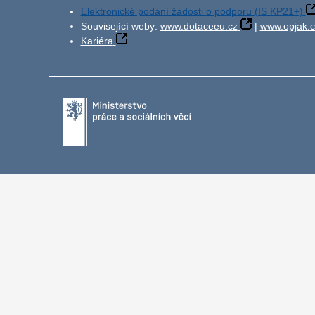
Elektronické podání žádosti o podporu (IS KP21+)
Související weby:
www.dotaceeu.cz
|
www.opjak.c
Kariéra