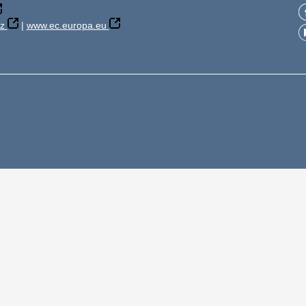
z
|
www.ec.europa.eu