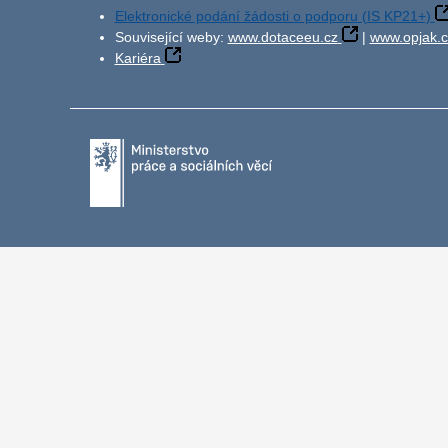
Elektronické podání žádosti o podporu (IS KP21+)
Související weby:
www.dotaceeu.cz
|
www.opjak.c
Kariéra