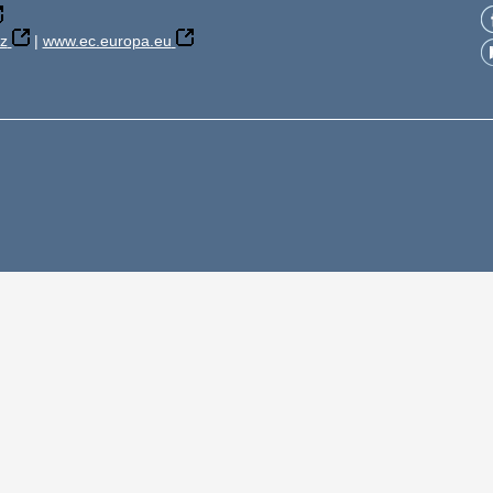
z
|
www.ec.europa.eu