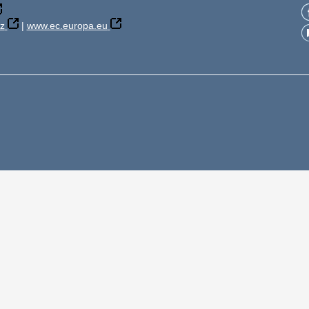
z
|
www.ec.europa.eu