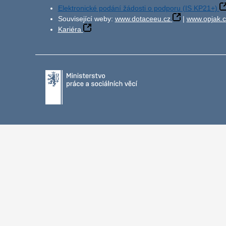
Elektronické podání žádosti o podporu (IS KP21+)
Související weby:
www.dotaceeu.cz
|
www.opjak.c
Kariéra