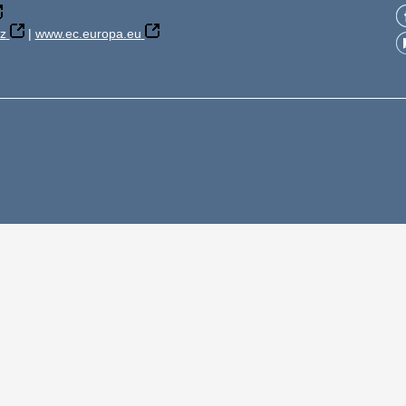
z
|
www.ec.europa.eu