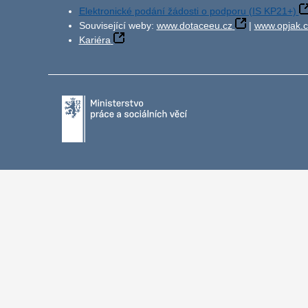
Elektronické podání žádosti o podporu (IS KP21+)
Související weby:
www.dotaceeu.cz
|
www.opjak.c
Kariéra