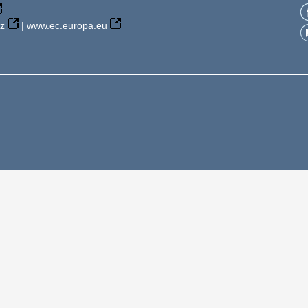
z
|
www.ec.europa.eu