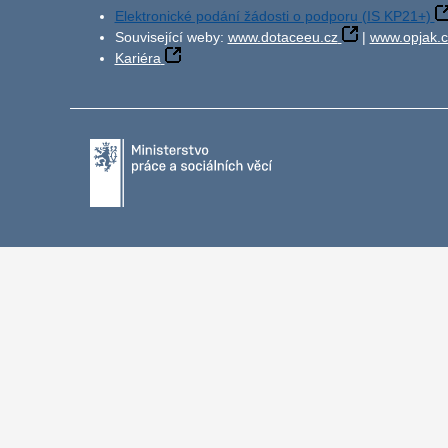
Elektronické podání žádosti o podporu (IS KP21+)
Související weby:
www.dotaceeu.cz
|
www.opjak.c
Kariéra