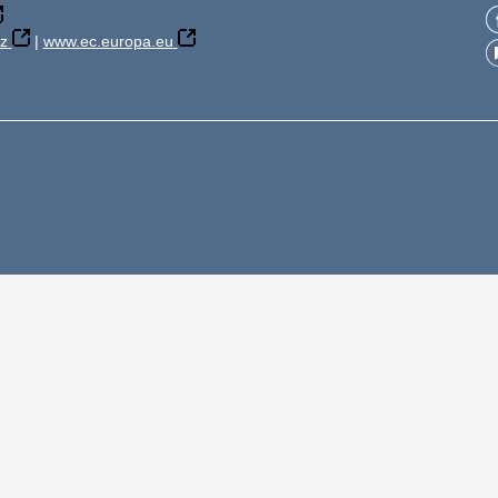
z
|
www.ec.europa.eu