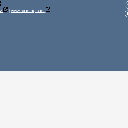
z
|
www.ec.europa.eu