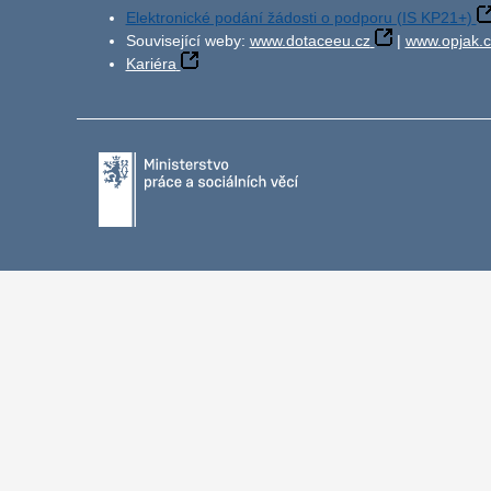
Elektronické podání žádosti o podporu (IS KP21+)
Související weby:
www.dotaceeu.cz
|
www.opjak.c
Kariéra