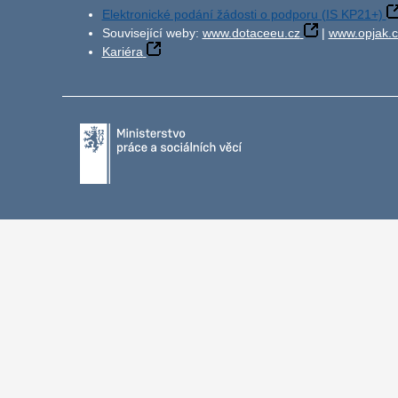
Elektronické podání žádosti o podporu (IS KP21+)
Související weby:
www.dotaceeu.cz
|
www.opjak.c
Kariéra