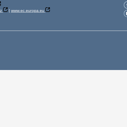
z
|
www.ec.europa.eu