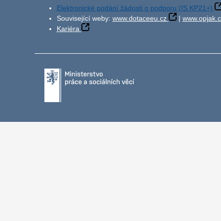
Elektronické podání žádosti o podporu (IS KP21+)
Související weby:
www.dotaceeu.cz
|
www.opjak.c
Kariéra