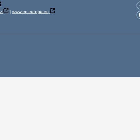
z
|
www.ec.europa.eu