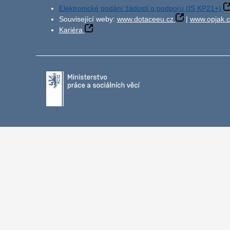
Elektronické podání žádosti o podporu (IS KP21+)
Související weby:
www.dotaceeu.cz
|
www.opjak.c
Kariéra