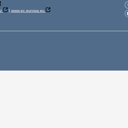
z
|
www.ec.europa.eu