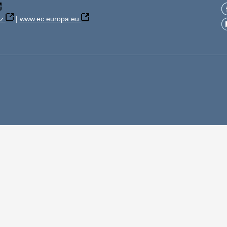
z
|
www.ec.europa.eu