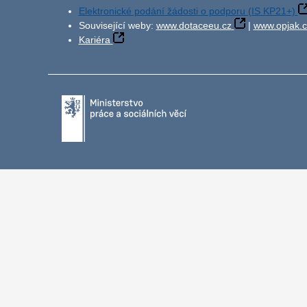
Elektronické podání žádosti o podporu (IS KP21+)
Související weby:
www.dotaceeu.cz
|
www.opjak.c
Kariéra