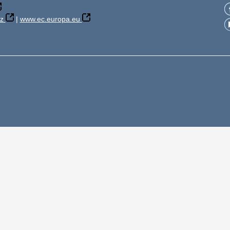
z
|
www.ec.europa.eu