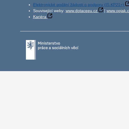
Elektronické podání žádosti o podporu (IS KP21+)
Související weby:
www.dotaceeu.cz
|
www.opjak.c
Kariéra