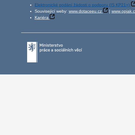
Elektronické podání žádosti o podporu (IS KP21+)
Související weby:
www.dotaceeu.cz
|
www.opjak.c
Kariéra