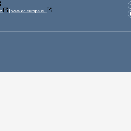
z
|
www.ec.europa.eu