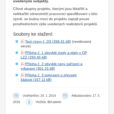
uvedenými subjekty.
Cílové skupiny projektu, kterými jsou lékařští a
nelékařští zdravotničtí pracovnici specifikovaní v této
výzvě, se budou moci do projektu zapojit pouze
prostřednictvím výše uvedených realizátorů projektů.
Soubory ke stažení:
Text výzvy č. D3
(revidovaná
verze)
Příloha č. 1 obvyklé mzdy a platy v OP
LZZ
Příloha č. 2 obvyklé ceny zařízení a
vybavení
Příloha č. 3 potvrzení o převzetí
žádosti
Uveřejněno: 24. 1. 2014
Aktualizováno: 17. 5.
2016
Vložil/a: IBA admin