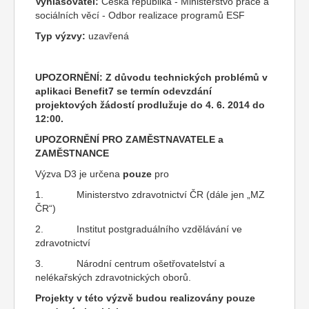
Vyhlašovatel:
Česká republika - Ministerstvo práce a
sociálních věcí - Odbor realizace programů ESF
Typ výzvy:
uzavřená
UPOZORNĚNÍ: Z důvodu technických problémů v
aplikaci Benefit7 se termín odevzdání
projektových žádostí prodlužuje do 4. 6. 2014 do
12:00.
UPOZORNĚNÍ PRO ZAMĚSTNAVATELE a
ZAMĚSTNANCE
Výzva D3 je určena
pouze
pro
1. Ministerstvo zdravotnictví ČR (dále jen „MZ
ČR“)
2. Institut postgraduálního vzdělávání ve
zdravotnictví
3. Národní centrum ošetřovatelství a
nelékařských zdravotnických oborů.
Projekty v této výzvě budou realizovány pouze