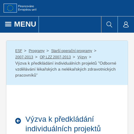
Přejít k obsahu
MENU
/
/
/
ESF
Programy
Starší operační programy
/
/
/
2007-2013
OP LZZ 2007-2013
Výzvy
Výzva k předkládání individuálních projektů "Odborné
vzdělávání lékařských a nelékařských zdravotnických
pracovníků“
Výzva k předkládání
individuálních projektů