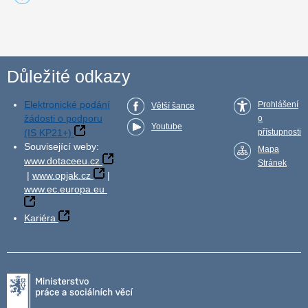
Důležité odkazy
Elektronické podání
Prohlášení
Větší šance
žádosti o podporu
o
Youtube
(IS KP21+)
přístupnosti
Související weby:
Mapa
www.dotaceeu.cz
Stránek
|
www.opjak.cz
|
www.ec.europa.eu
Kariéra