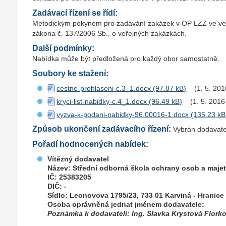
Zadávací řízení se řídí:
Metodickým pokynem pro zadávání zakázek v OP LZZ ve verzi
zákona č. 137/2006 Sb., o veřejných zakázkách.
Další podmínky:
Nabídka může být předložená pro každý obor samostatně.
Soubory ke stažení:
cestne-prohlaseni-c.3_1.docx
(1. 5. 20
kryci-list-nabidky-c.4_1.docx
(1. 5. 2016
vyzva-k-podani-nabidky-96.00016-1.docx
Způsob ukončení zadávacího řízení:
Vybrán dodavate
Pořadí hodnocených nabídek:
Vítězný dodavatel
Název: Střední odborná škola ochrany osob a majetk
IČ: 25383205
DIČ: -
Sídlo: Leonovova 1795/23, 733 01 Karviná - Hranice
Osoba oprávněná jednat jménem dodavatele:
Poznámka k dodavateli: Ing. Slavka Krystová Flork