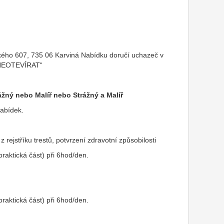
ého 607, 735 06 Karviná Nabídku doručí uchazeč v
 NEOTEVÍRAT“
ážný nebo Malíř nebo Strážný a Malíř
nabídek.
 rejstříku trestů, potvrzení zdravotní způsobilosti
praktická část) při 6hod/den.
praktická část) při 6hod/den.