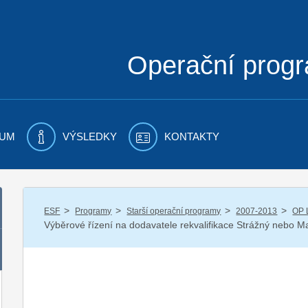
Operační prog
UM
VÝSLEDKY
KONTAKTY
/
/
/
/
ESF
Programy
Starší operační programy
2007-2013
OP 
Výběrové řízení na dodavatele rekvalifikace Strážný nebo Ma