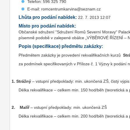
Telefon: 596 325 790
E-mail: romcentrumkarvina@seznam.cz
Lhůta pro podání nabídek:
22. 7. 2013 12:07
Místo pro podání nabídek:
Občanské sdružení “Sdružení Romů Severní Moravy“ Palack
písemně podobě v zalepené obálce „VÝBĚROVÉ ŘÍZENÍ –
Popis (specifikace) předmětu zakázky:
Předmětem zakázky je provedení rekvalifikačních kurzů
Str
za podmínek specifikovaných v Příloze č. 1 Výzvy k podání 
1.
Strážný
– vstupní předpoklady: min. ukončená ZŠ, čistý výpis z
Délka rekvalifikace – celkem min. 150 hod/běh (teoretická a 
2.
Malíř
– vstupní předpoklady: min. ukončená ZŠ
Délka rekvalifikace – celkem min. 200 hod/běh (teoretická a 