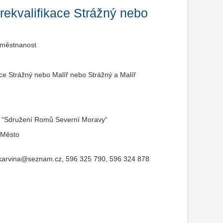
rekvalifikace Strážný nebo
aměstnanost
ace Strážný nebo Malíř nebo Strážný a Malíř
 “Sdružení Romů Severní Moravy“
 Město
karvina@seznam.cz, 596 325 790, 596 324 878