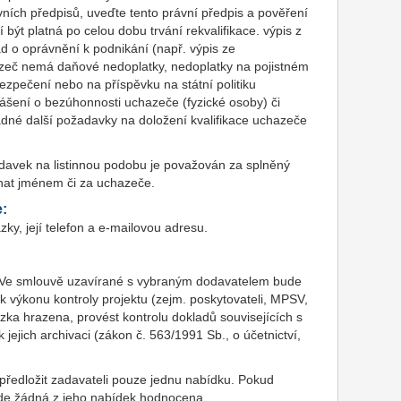
ních předpisů, uveďte tento právní předpis a pověření
být platná po celou dobu trvání rekvalifikace. výpis z
d o oprávnění k podnikání (např. výpis ze
hazeč nemá daňové nedoplatky, nedoplatky na pojistném
bezpečení nebo na příspěvku na státní politiku
ášení o bezúhonnosti uchazeče (fyzické osoby) či
dné další požadavky na doložení kvalifikace uchazeče
adavek na listinnou podobu je považován za splněný
nat jménem či za uchazeče.
e:
y, její telefon a e-mailovou adresu.
Ve smlouvě uzavírané s vybraným dodavatelem bude
výkonu kontroly projektu (zejm. poskytovateli, MPSV,
ka hrazena, provést kontrolu dokladů souvisejících s
ejich archivaci (zákon č. 563/1991 Sb., o účetnictví,
ředložit zadavateli pouze jednu nabídku. Pokud
de žádná z jeho nabídek hodnocena.