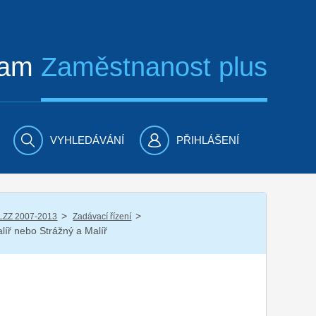
ram
Zaměstnanost plus
VYHLEDÁVÁNÍ
PŘIHLÁŠENÍ
/
/
LZZ 2007-2013
Zadávací řízení
líř nebo Strážný a Malíř