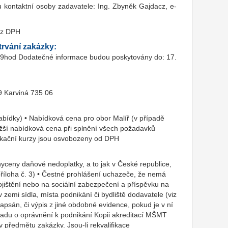
u kontaktní osoby zadavatele: Ing. Zbyněk Gajdacz, e-
ez DPH
rvání zakázky:
do 9hod Dodatečné informace budou poskytovány do: 17.
9 Karviná 735 06
bídky) • Nabídková cena pro obor Malíř (v případě
ižší nabídková cena při splnění všech požadavků
fikační kurzy jsou osvobozeny od DPH
yceny daňové nedoplatky, a to jak v České republice,
 příloha č. 3) • Čestné prohlášení uchazeče, že nemá
ojištění nebo na sociální zabezpečení a příspěvku na
 v zemi sídla, místa podnikání či bydliště dodavatele (viz
zapsán, či výpis z jiné obdobné evidence, pokud je v ní
kladu o oprávnění k podnikání Kopii akreditací MŠMT
v předmětu zakázky. Jsou-li rekvalifikace