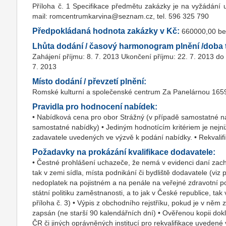
Příloha č. 1 Specifikace předmětu zakázky je na vyžádání 
mail: romcentrumkarvina@seznam.cz, tel. 596 325 790
Předpokládaná hodnota zakázky v Kč:
660000,00 b
Lhůta dodání / časový harmonogram plnění /doba t
Zahájení příjmu: 8. 7. 2013 Ukončení příjmu: 22. 7. 2013 
7. 2013
Místo dodání / převzetí plnění:
Romské kulturní a společenské centrum Za Panelárnou 165
Pravidla pro hodnocení nabídek:
• Nabídková cena pro obor Strážný (v případě samostatné na
samostatné nabídky) • Jediným hodnotícím kritériem je nejn
zadavatele uvedených ve výzvě k podání nabídky. • Rekvali
Požadavky na prokázání kvalifikace dodavatele:
• Čestné prohlášení uchazeče, že nemá v evidenci daní zach
tak v zemi sídla, místa podnikání či bydliště dodavatele (viz
nedoplatek na pojistném a na penále na veřejné zdravotní p
státní politiku zaměstnanosti, a to jak v České republice, tak
příloha č. 3) • Výpis z obchodního rejstříku, pokud je v něm 
zapsán (ne starší 90 kalendářních dní) • Ověřenou kopii do
ČR či jiných oprávněných institucí pro rekvalifikace uvedené 