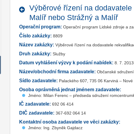
Výběrové řízení na dodavatele 
Malíř nebo Strážný a Malíř
Operační program:
Operační program Lidské zdroje a z
Číslo zakázky:
8809
Název zakázky:
Výběrové řízení na dodavatele rekvalifik
Druh zakázky:
Služby
Datum vyhlášení výzvy k podání nabídek:
8. 7. 2013
Název/obchodní firma zadavatele:
Občanské sdružení
Sídlo zadavatele:
Palackého 607, 735 06 Karviná – Nové
Osoba oprávněná jednat jménem zadavatele:
Jméno: Milan Ferenc – předseda sdružení romcentrum
IČ zadavatele:
692 06 414
DIČ zadavatele:
367-692 064 14
Kontaktní osoba zadavatele ve věci zakázky:
Jméno: Ing. Zbyněk Gajdacz