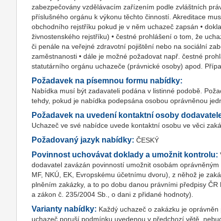
zabezpečovány vzdělávacím zařízením podle zvláštních práv
příslušného orgánu k výkonu těchto činností. Akreditace musí 
obchodního rejstříku pokud je v něm uchazeč zapsán • dokla
živnostenského rejstříku) • čestné prohlášení o tom, že uc
či penále na veřejné zdravotní pojištění nebo na sociální za
zaměstnanosti • dále je možné požadovat např. čestné prohl
statutárního orgánu uchazeče (právnické osoby) apod. Přípa
Požadavek na písemnou formu nabídky:
Nabídka musí být zadavateli podána v listinné podobě. Pož
tehdy, pokud je nabídka podepsána osobou oprávněnou jed
Požadavek na uvedení kontaktní osoby dodavatel
Uchazeč ve své nabídce uvede kontaktní osobu ve věci zakázk
Požadovaný jazyk nabídky:
ČESKÝ
Povinnost uchovávat doklady a umožnit kontrolu:
dodavatel zavázán povinností umožnit osobám oprávněným k 
MF, NKÚ, EK, Evropskému účetnímu dvoru), z něhož je zakáz
plněním zakázky, a to po dobu danou právními předpisy ČR k j
a zákon č. 235/2004 Sb., o dani z přidané hodnoty).
Varianty nabídky:
Každý uchazeč o zakázku je oprávněn p
uchazeč poruší podmínku uvedenou v předchozí větě, nebu