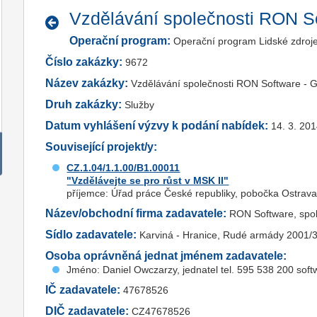
Vzdělávání společnosti RON So
Operační program:
Operační program Lidské zdroj
Číslo zakázky:
9672
Název zakázky:
Vzdělávání společnosti RON Software - G
Druh zakázky:
Služby
Datum vyhlášení výzvy k podání nabídek:
14. 3. 20
Související projekt/y:
CZ.1.04/1.1.00/B1.00011
"Vzdělávejte se pro růst v MSK II"
příjemce: Úřad práce České republiky, pobočka Ostrav
Název/obchodní firma zadavatele:
RON Software, spol.
Sídlo zadavatele:
Karviná - Hranice, Rudé armády 2001/
Osoba oprávněná jednat jménem zadavatele:
Jméno: Daniel Owczarzy, jednatel tel. 595 538 200 sof
IČ zadavatele:
47678526
DIČ zadavatele:
CZ47678526