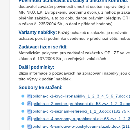
Povinnost uchovávat doklady a umožnit kontrolu:
dodavatel zavázán povinností umožnit osobám oprávněným k 
MF, NKÚ, EK, Evropskému účetnímu dvoru), z něhož je zakáz
plněním zakázky, a to po dobu danou právními předpisy ČR k j
a zákon č. 235/2004 Sb., o dani z přidané hodnoty).
Varianty nabídky:
Každý uchazeč o zakázku je oprávněn p
uchazeč poruší podmínku uvedenou v předchozí větě, nebu
Zadávací řízení se řídí:
Metodickým pokynem pro zadávání zakázek v OP LZZ ve verzi
zákona č. 137/2006 Sb., o veřejných zakázkách.
Další podmínky:
Bližší informace o požadavcích na zpracování nabídky jsou 
této Výzvy k podání nabídek.
Soubory ke stažení:
priloha-c.-1-kryci-list-nabidky_1_2_3_4_5_6_7.docx
priloha-c.-2-cestne-prohlaseni-dle-53-zvz_1_2_3.do
priloha-c.-3-seznam-referenci_1_2_3.docx
priloha-c.-4-seznamy-a-prohlaseni-dle-68-zvz_1_2_
priloha-c.-5-smlouva-o-poskytovani-sluzeb.docx