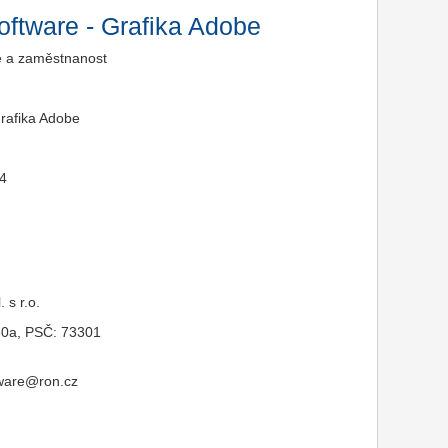
ftware - Grafika Adobe
e a zaměstnanost
rafika Adobe
14
a
 s r.o.
30a, PSČ: 73301
tware@ron.cz