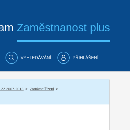
ram
Zaměstnanost plus
VYHLEDÁVÁNÍ
PŘIHLÁŠENÍ
/
/
LZZ 2007-2013
Zadávací řízení