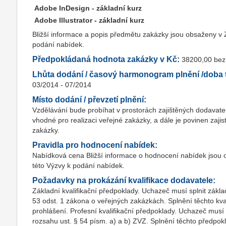
Adobe InDesign - základní kurz
Adobe Illustrator - základní kurz
Bližší informace a popis předmětu zakázky jsou obsaženy v Z
podání nabídek.
Předpokládaná hodnota zakázky v Kč:
38200,00 be
Lhůta dodání / časový harmonogram plnění /doba t
03/2014 - 07/2014
Místo dodání / převzetí plnění:
Vzdělávání bude probíhat v prostorách zajištěných dodavatele
vhodné pro realizaci veřejné zakázky, a dále je povinen zajis
zakázky.
Pravidla pro hodnocení nabídek:
Nabídková cena Bližší informace o hodnocení nabídek jsou 
této Výzvy k podání nabídek.
Požadavky na prokázání kvalifikace dodavatele:
Základní kvalifikační předpoklady. Uchazeč musí splnit zákla
53 odst. 1 zákona o veřejných zakázkách. Splnění těchto kv
prohlášení. Profesní kvalifikační předpoklady. Uchazeč musí 
rozsahu ust. § 54 písm. a) a b) ZVZ. Splnění těchto předpok