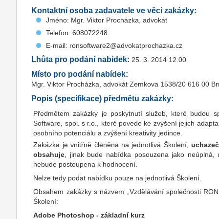
Kontaktní osoba zadavatele ve věci zakázky:
Jméno: Mgr. Viktor Procházka, advokát
Telefon: 608072248
E-mail: ronsoftware2@advokatprochazka.cz
Lhůta pro podání nabídek:
25. 3. 2014 12:00
Místo pro podání nabídek:
Mgr. Viktor Procházka, advokát Zemkova 1538/20 616 00 B
Popis (specifikace) předmětu zakázky:
Předmětem zakázky je poskytnutí služeb, které budou s
Software, spol. s r.o., které povede ke zvýšení jejich adaptab
osobního potenciálu a zvýšení kreativity jedince.
Zakázka je vnitřně členěna na jednotlivá Školení,
uchazeč
obsahuje
, jinak bude nabídka posouzena jako neúplná,
nebude postoupena k hodnocení.
Nelze tedy podat nabídku pouze na jednotlivá Školení.
Obsahem zakázky s názvem „Vzdělávání společnosti RON So
Školení:
Adobe Photoshop - základní kurz