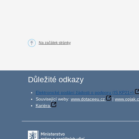
Na začátek stránky
Důležité odkazy
Elektronické podání žádosti o podporu (IS KP21+)
Související weby:
www.dotaceeu.cz
|
www.opjak.c
Kariéra