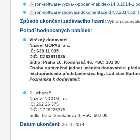
ron-software-vyzva-k-podani-nabidek-14.3.2014-1.pd
ron-software-zadavaci-dokumentace-14.3.2014.pdf
Způsob ukončení zadávacího řízení:
Vybrán dodavate
Pořadí hodnocených nabídek:
Vítězný dodavatel
Název: GOPAS, a.s.
IČ: 639 11 035
DIČ: CZ63911035
Sídlo: Praha 10, Kodaňská 46, PSČ: 101 00
Osoba oprávněná jednat jménem dodavatele: předse
místopředseda představenstva Ing. Ladislav Barton
Poznámka k dodavateli:
2. uchazeč
Název: NICOM, a.s.
IČ: 262 26 375
DIČ: CZ26226375
Sídlo: Brno, Smetanova 3, PSČ: 602 00
Datum ukončení:
26. 3. 2014