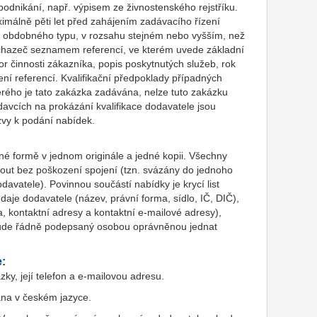
dnikání, např. výpisem ze živnostenského rejstříku.
imálně pěti let před zahájením zadávacího řízení
 obdobného typu, v rozsahu stejném nebo vyšším, než
 uchazeč seznamem referencí, ve kterém uvede základní
bor činnosti zákazníka, popis poskytnutých služeb, rok
ení referencí. Kvalifikační předpoklady případných
rého je tato zakázka zadávána, nelze tuto zakázku
davcích na prokázání kvalifikace dodavatele jsou
zvy k podání nabídek.
é formě v jednom originále a jedné kopii. Všechny
mout bez poškození spojení (tzn. svázány do jednoho
avatele). Povinnou součástí nabídky je krycí list
daje dodavatele (název, právní forma, sídlo, IČ, DIČ),
a, kontaktní adresy a kontaktní e-mailové adresy),
 bude řádně podepsaný osobou oprávněnou jednat
e:
y, její telefon a e-mailovou adresu.
na v českém jazyce.