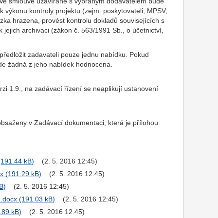
Ve smlouvě uzavírané s vybraným dodavatelem bude
výkonu kontroly projektu (zejm. poskytovateli, MPSV,
ka hrazena, provést kontrolu dokladů souvisejících s
ejich archivaci (zákon č. 563/1991 Sb., o účetnictví,
ředložit zadavateli pouze jednu nabídku. Pokud
de žádná z jeho nabídek hodnocena.
 1.9., na zadávací řízení se neaplikují ustanovení
obsaženy v Zadávací dokumentaci, která je přílohou
(2. 5. 2016 12:45)
cx
(2. 5. 2016 12:45)
(2. 5. 2016 12:45)
3.docx
(2. 5. 2016 12:45)
(2. 5. 2016 12:45)