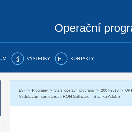
Operační prog
UM
VÝSLEDKY
KONTAKTY
/
/
/
/
ESF
Programy
Starší operační programy
2007-2013
OP 
Vzdělávání společnosti RON Software - Grafika Adobe