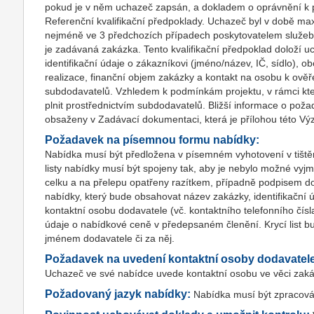
pokud je v něm uchazeč zapsán, a dokladem o oprávnění k po
Referenční kvalifikační předpoklady. Uchazeč byl v době max
nejméně ve 3 předchozích případech poskytovatelem služeb
je zadávaná zakázka. Tento kvalifikační předpoklad doloží
identifikační údaje o zákazníkovi (jméno/název, IČ, sídlo), o
realizace, finanční objem zakázky a kontakt na osobu k ověř
subdodavatelů. Vzhledem k podmínkám projektu, v rámci kte
plnit prostřednictvím subdodavatelů. Bližší informace o poža
obsaženy v Zadávací dokumentaci, která je přílohou této Vý
Požadavek na písemnou formu nabídky:
Nabídka musí být předložena v písemném vyhotovení v tištěn
listy nabídky musí být spojeny tak, aby je nebylo možné vyj
celku a na přelepu opatřeny razítkem, případně podpisem dod
nabídky, který bude obsahovat název zakázky, identifikační ú
kontaktní osobu dodavatele (vč. kontaktního telefonního čísl
údaje o nabídkové ceně v předepsaném členění. Krycí list
jménem dodavatele či za něj.
Požadavek na uvedení kontaktní osoby dodavatel
Uchazeč ve své nabídce uvede kontaktní osobu ve věci zakázk
Požadovaný jazyk nabídky:
Nabídka musí být zpracová