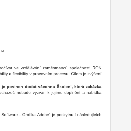
rno
počívat ve vzdělávání zaměstnanců společnosti RON
ility a flexibility v pracovním procesu. Cílem je zvýšení
 je povinen dodat všechna Školení, která zakázka
 uchazeč nebude vyzván k jejímu doplnění a nabídka
ftware - Grafika Adobe“ je poskytnutí následujících