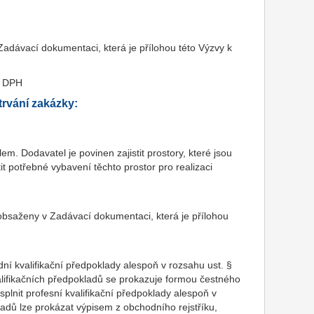
adávací dokumentaci, která je přílohou této Výzvy k
z DPH
rvání zakázky:
m. Dodavatel je povinen zajistit prostory, které jsou
tit potřebné vybavení těchto prostor pro realizaci
obsaženy v Zadávací dokumentaci, která je přílohou
dní kvalifikační předpoklady alespoň v rozsahu ust. §
alifikačních předpokladů se prokazuje formou čestného
splnit profesní kvalifikační předpoklady alespoň v
ladů lze prokázat výpisem z obchodního rejstříku,