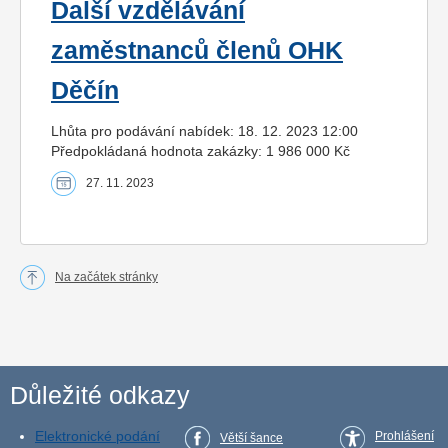
Další vzdělávání
zaměstnanců členů OHK
Děčín
Lhůta pro podávání nabídek: 18. 12. 2023 12:00
Předpokládaná hodnota zakázky: 1 986 000 Kč
27. 11. 2023
Na začátek stránky
Důležité odkazy
Elektronické podání
Prohlášení
Větší šance