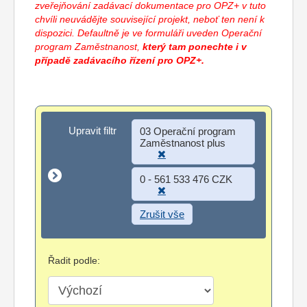
zveřejňování zadávací dokumentace pro OPZ+ v tuto
chvíli neuvádějte související projekt, neboť ten není k
dispozici. Defaultně je ve formuláři uveden Operační
program Zaměstnanost,
který tam ponechte i v
případě zadávacího řízení pro OPZ+.
Upravit filtr
Upravit filtr
03 Operační program
Zaměstnanost plus
0 - 561 533 476 CZK
Zrušit vše
Řadit podle: