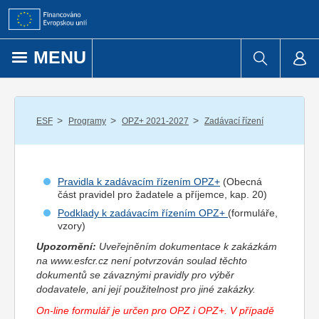
Přejít k obsahu
MENU
/
/
/
ESF
Programy
OPZ+ 2021-2027
Zadávací řízení
Pravidla k zadávacím řízením OPZ+
(Obecná
část pravidel pro
žadatel
e a
příjemce
, kap. 20)
Podklady k zadávacím řízením OPZ+
(formuláře,
vzory)
Upozornění:
Uveřejněním dokumentace k zakázkám
na www.esfcr.cz není potvrzován soulad těchto
dokumentů se závaznými pravidly pro výběr
dodavatele, ani její použitelnost pro jiné zakázky.
On-line formulář je určen pro OPZ i OPZ+. V případě