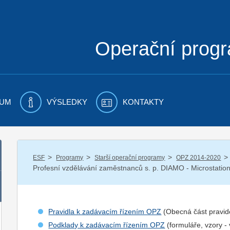
Operační prog
UM
VÝSLEDKY
KONTAKTY
/
/
/
/
ESF
Programy
Starší operační programy
OPZ 2014-2020
Profesní vzdělávání zaměstnanců s. p. DIAMO - Microstatio
Pravidla k zadávacím řízením OPZ
(Obecná část pravid
Podklady k zadávacím řízením OPZ
(formuláře, vzory -