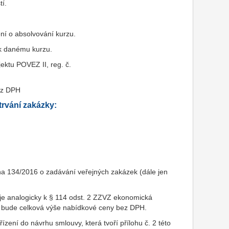
tí.
ní o absolvování kurzu.
y k danému kurzu.
ektu POVEZ II, reg. č.
ez DPH
rvání zakázky:
na 134/2016 o zadávání veřejných zakázek (dále jen
 je analogicky k § 114 odst. 2 ZZVZ ekonomická
 bude celková výše nabídkové ceny bez DPH.
ení do návrhu smlouvy, která tvoří přílohu č. 2 této