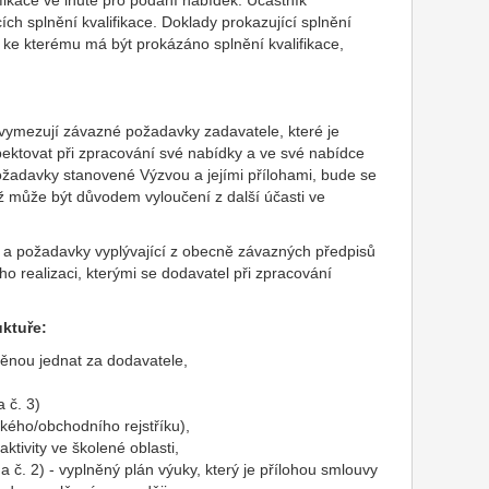
ifikace ve lhůtě pro podání nabídek. Účastník
ch splnění kvalifikace. Doklady prokazující splnění
, ke kterému má být prokázáno splnění kvalifikace,
vymezují závazné požadavky zadavatele, které je
ektovat při zpracování své nabídky a ve své nabídce
ožadavky stanovené Výzvou a jejími přílohami, bude se
ž může být důvodem vyloučení z další účasti ve
a požadavky vyplývající z obecně závazných předpisů
ho realizaci, kterými se dodavatel při zpracování
uktuře:
vněnou jednat za dodavatele,
a č. 3)
ského/obchodního rejstříku),
tivity ve školené oblasti,
 č. 2) - vyplněný plán výuky, který je přílohou smlouvy