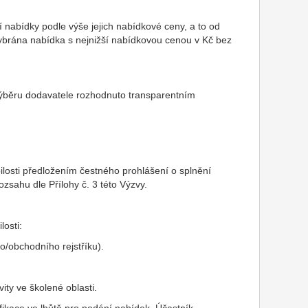
nabídky podle výše jejich nabídkové ceny, a to od
vybrána nabídka s nejnižší nabídkovou cenou v Kč bez
výběru dodavatele rozhodnuto transparentním
ilosti předložením čestného prohlášení o splnění
ozsahu dle Přílohy č. 3 této Výzvy.
losti:
o/obchodního rejstříku).
ity ve školené oblasti.