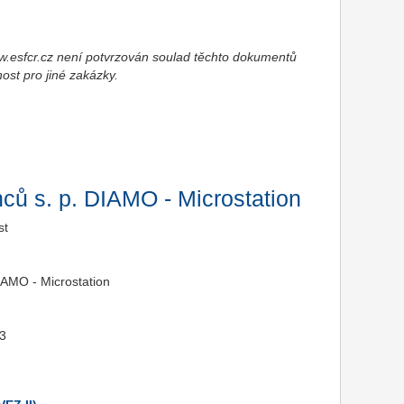
esfcr.cz není potvrzován soulad těchto dokumentů
nost pro jiné zakázky.
ců s. p. DIAMO - Microstation
st
IAMO - Microstation
23