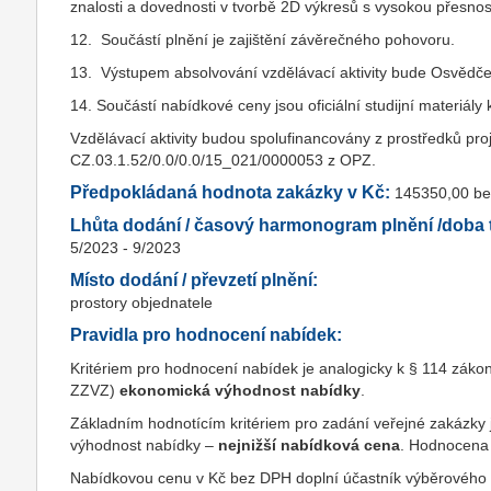
znalosti a dovednosti v tvorbě 2D výkresů s vysokou přesnos
12. Součástí plnění je zajištění závěrečného pohovoru.
13. Výstupem absolvování vzdělávací aktivity bude Osvědče
14. Součástí nabídkové ceny jsou oficiální studijní materiál
Vzdělávací aktivity budou spolufinancovány z prostředků proj
CZ.03.1.52/0.0/0.0/15_021/0000053 z OPZ.
Předpokládaná hodnota zakázky v Kč:
145350,00 b
Lhůta dodání / časový harmonogram plnění /doba t
5/2023 - 9/2023
Místo dodání / převzetí plnění:
prostory objednatele
Pravidla pro hodnocení nabídek:
Kritériem pro hodnocení nabídek je analogicky k § 114 záko
ZZVZ)
ekonomická výhodnost nabídky
.
Základním hodnotícím kritériem pro zadání veřejné zakázky
výhodnost nabídky –
nejnižší nabídková cena
. Hodnocena
Nabídkovou cenu v Kč bez DPH doplní účastník výběrového říz