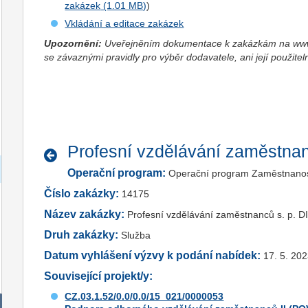
zakázek
)
Vkládání a editace zakázek
Upozornění:
Uveřejněním dokumentace k zakázkám na www.
se závaznými pravidly pro výběr dodavatele, ani její použitel
Profesní vzdělávání zaměstnan
Operační program:
Operační program Zaměstnano
Číslo zakázky:
14175
Název zakázky:
Profesní vzdělávání zaměstnanců s. p. D
Druh zakázky:
Služba
Datum vyhlášení výzvy k podání nabídek:
17. 5. 20
Související projekt/y:
CZ.03.1.52/0.0/0.0/15_021/0000053