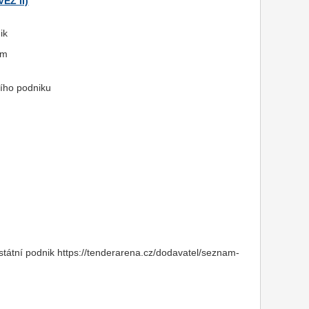
EZ II)
ik
em
ního podniku
 státní podnik https://tenderarena.cz/dodavatel/seznam-