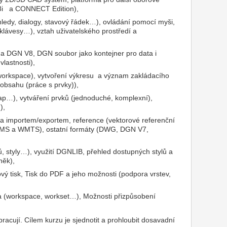
/V8i a CONNECT Edition),
ohledy, dialogy, stavový řádek…), ovládání pomocí myši,
 klávesy…), vztah uživatelského prostředí a
7 a DGN V8, DGN soubor jako kontejner pro data i
vlastnosti),
(workspace), vytvoření výkresu a význam zakládacího
 obsahu (práce s prvky)),
ap…), vytváření prvků (jednoduché, komplexní),
),
ím a importem/exportem, reference (vektorové referenční
y WMS a WMTS), ostatní formáty (DWG, DGN V7,
ů, styly…), využití DGNLIB, přehled dostupných stylů a
něk),
ový tisk, Tisk do PDF a jeho možnosti (podpora vrstev,
ra (workspace, workset…), Možnosti přizpůsobení
racují. Cílem kurzu je sjednotit a prohloubit dosavadní