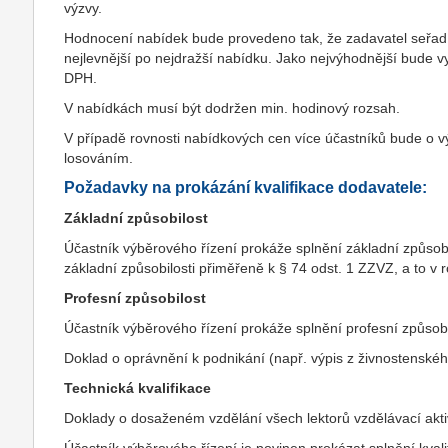
výzvy.
Hodnocení nabídek bude provedeno tak, že zadavatel seřadí 
nejlevnější po nejdražší nabídku. Jako nejvýhodnější bude 
DPH.
V nabídkách musí být dodržen min. hodinový rozsah.
V případě rovnosti nabídkových cen více účastníků bude o 
losováním.
Požadavky na prokázání kvalifikace dodavatele:
Základní způsobilost
Účastník výběrového řízení prokáže splnění základní způsob
základní způsobilosti přiměřeně k § 74 odst. 1 ZZVZ, a to v r
Profesní způsobilost
Účastník výběrového řízení prokáže splnění profesní způsobi
Doklad o oprávnění k podnikání (např. výpis z živnostenskéh
Technická kvalifikace
Doklady o dosaženém vzdělání všech lektorů vzdělávací aktiv