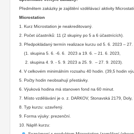
Předmětem zakázky je zajištění vzdělávací aktivity Micros
Microstation
1. Kurz Microstation je neakreditovaný.
2. Počet účastníků: 11 (2 skupiny po 5 a 6 účastnících).
3. Předpokládaný termín realizace kurzu od 5. 6. 2023 – 27.
(1. skupina 5. 6. -6. 6. 2023 a 19. 6. – 21. 6. 2023,
2. skupina 4. 9. - 5. 9. 2023 a 25. 9. – 27. 9. 2023).
4. V celkovém minimálním rozsahu 40 hodin. (39,5 hodin výu
5. Počty hodin neobsahují přestávky.
6. Výuková hodina má stanoven fond na 60 minut.
7. Místo vzdělávání je o. z. DARKOV, Stonavská 2179, Doly,
8. Typ kurzu: uzavřený.
9. Forma výuky: prezenční.
10. Náplň kurzu:
Seznámení s produktem Microstation (zaměření (obecn