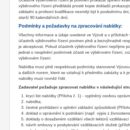
Účastník výběrového řízení je povinen prokázat splnění kval
výběrového řízení předkládá prosté kopie dokladů prokazující
základní a profesní kvalifikace nesmějí být k poslednímu dni
starší 90 kalendářních dnů.
Podmínky a požadavky na zpracování nabídky:
Všechny informace a údaje uvedené ve Výzvě a v přílohách 
účastník výběrového řízení povinen plně a bezvýhradně resp
je akceptovat. Pokud účastník výběrového řízení nepřijme p
jednat o nesplnění podmínek účasti ve výběrovém řízení, co
výběrovém řízení.
Nabídka musí plně respektovat podmínky stanovené Výzvou 
a dalších norem, které se vztahují k předmětu zakázky a k je
nabídky musí rovněž řídit.
Zadavatel požaduje zpracovat nabídku v následující str
krycí list nabídky (Příloha č. 1) - vyplněný osobou oprá
nabídka,
čestné prohlášení o splnění základní způsobilosti (Příloh
doklad o oprávnění k podnikání (např. výpis z živnosten
doklady o dosaženém vzdělání všech lektorů vzdělávací ak
návrh smlouvy o poskytování vzdělávacích služeb (příloha