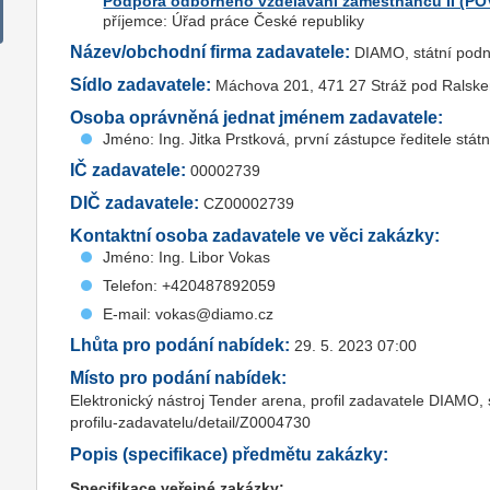
Podpora odborného vzdělávání zaměstnanců II (POV
příjemce: Úřad práce České republiky
Název/obchodní firma zadavatele:
DIAMO, státní podn
Sídlo zadavatele:
Máchova 201, 471 27 Stráž pod Ralsk
Osoba oprávněná jednat jménem zadavatele:
Jméno: Ing. Jitka Prstková, první zástupce ředitele stát
IČ zadavatele:
00002739
DIČ zadavatele:
CZ00002739
Kontaktní osoba zadavatele ve věci zakázky:
Jméno: Ing. Libor Vokas
Telefon: +420487892059
E-mail: vokas@diamo.cz
Lhůta pro podání nabídek:
29. 5. 2023 07:00
Místo pro podání nabídek:
Elektronický nástroj Tender arena, profil zadavatele DIAMO,
profilu-zadavatelu/detail/Z0004730
Popis (specifikace) předmětu zakázky:
Specifikace veřejné zakázky: