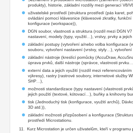
produkty), historie, základní rozdíly mezi generací V8
uživatelské prostředí (struktura prostředí (pás karet, p
ovládání pomocí klávesnice (klávesové zkratky, funkční
konfigurace (workspace)),
DGN soubor, vlastnosti a struktura (rozdíl mezi DGN V
nastavení, modely (typy, využití…), vrstvy, prvky a jejich 
základní postupy (vytvoření a/nebo volba konfigurace 
souboru, vytvoření nastavení (vrstvy, styly…), vytvoření
základní nástroje (kreslící pomůcky (AccuDraw, AccuSn
úprava prvků, další nástroje (správce, vlastnosti prvku…
externí data a jejich využití (rozdíl mezi referencován
výkresy), rastry (rastrové soubory, internetové služb
SHP…),
možnosti standardizace (typy nastavení (vlastnosti prvk
jejich použití (textové, kótovací…), buňky a knihovny bu
tisk (Jednoduchý tisk (konfigurace, využití archů), Dávk
3D atd.)),
základní možnosti přizpůsobení a konfigurace (Struktu
prostředí Microstationu.
11. Kurz Microstation je určen uživatelům, kteří v programu p