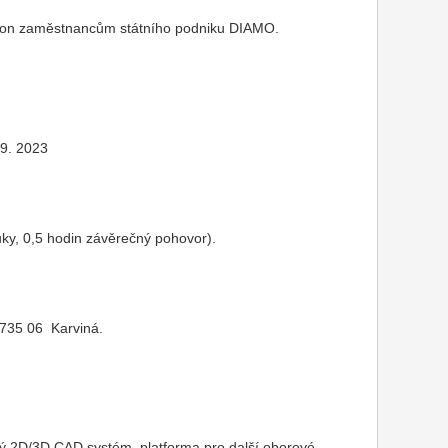
tation zaměstnancům státního podniku DIAMO.
 9. 2023
ky, 0,5 hodin závěrečný pohovor).
 735 06 Karviná.
ý 2D/3D CAD systém, platforma pro další oborové