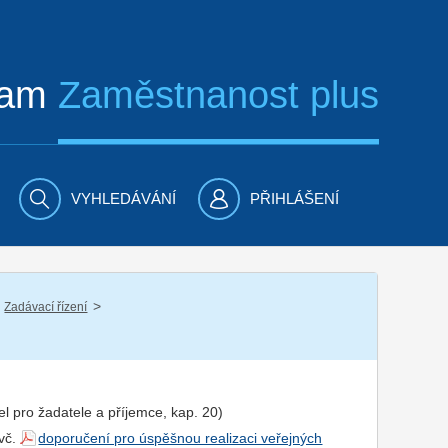
ram
Zaměstnanost plus
VYHLEDÁVÁNÍ
PŘIHLÁŠENÍ
/
Zadávací řízení
n
el pro
žadatel
e a
příjemce
, kap. 20)
 vč.
doporučení pro úspěšnou realizaci veřejných