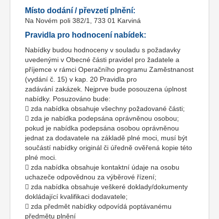
Místo dodání / převzetí plnění:
Na Novém poli 382/1, 733 01 Karviná
Pravidla pro hodnocení nabídek:
Nabídky budou hodnoceny v souladu s požadavky
uvedenými v Obecné části pravidel pro žadatele a
příjemce v rámci Operačního programu Zaměstnanost
(vydání č. 15) v kap. 20 Pravidla pro
zadávání zakázek. Nejprve bude posouzena úplnost
nabídky. Posuzováno bude:
 zda nabídka obsahuje všechny požadované části;
 zda je nabídka podepsána oprávněnou osobou;
pokud je nabídka podepsána osobou oprávněnou
jednat za dodavatele na základě plné moci, musí být
součástí nabídky originál či úředně ověřená kopie této
plné moci.
 zda nabídka obsahuje kontaktní údaje na osobu
uchazeče odpovědnou za výběrové řízení;
 zda nabídka obsahuje veškeré doklady/dokumenty
dokládající kvalifikaci dodavatele;
 zda předmět nabídky odpovídá poptávanému
předmětu plnění