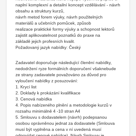
naplní komplexní a detailní koncept vzdělávání - návrh
obsahu a struktury kurzů,
návrh metod forem výuky, návrh použitelných
materiálů a učebních pomůcek, způsob
realizace praktické formy výuky a schopnost lektorů
zajistit aplikovatelnost poznatků do praxe na
základě jejich profesních kvalit.
Požadovaný jazyk nabídky: Český
Zadavatel doporučuje následující členění nabídky,
nedodržení ryze formálních doporučení všaknebude
ze strany zadavatele považováno za důvod pro
vyloučení nabídky z posuzování:
1. Krycí list
2. Doklady k prokázání kvalifikace
3. Cenová nabídka
4. Popis nabízeného plnění a metodologie kurzů v
rozsahu minimálně 4 -10 stran A4
5. Smlouvu s dodavatelem (návrh) podepsanou
osobou oprávněnou jednat za dodavatele (Smlouva
musí být vyplněna a cena v ní uvedená musí
odpovídat cenové nabídce). Návrh Smlouvy je