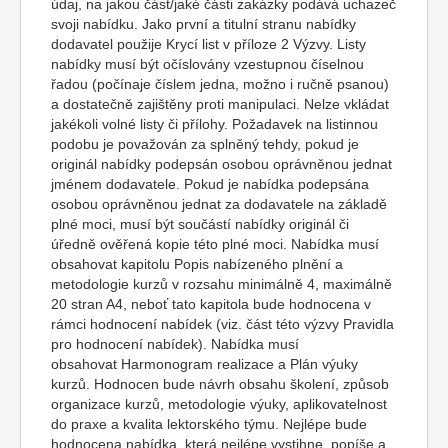
údaj, na jakou část/jaké části zakázky podává uchazeč
svoji nabídku. Jako první a titulní stranu nabídky
dodavatel použije Krycí list v příloze 2 Výzvy. Listy
nabídky musí být očíslovány vzestupnou číselnou
řadou (počínaje číslem jedna, možno i ručně psanou)
a dostatečně zajištěny proti manipulaci. Nelze vkládat
jakékoli volné listy či přílohy. Požadavek na listinnou
podobu je považován za splněný tehdy, pokud je
originál nabídky podepsán osobou oprávněnou jednat
jménem dodavatele. Pokud je nabídka podepsána
osobou oprávněnou jednat za dodavatele na základě
plné moci, musí být součástí nabídky originál či
úředně ověřená kopie této plné moci. Nabídka musí
obsahovat kapitolu Popis nabízeného plnění a
metodologie kurzů v rozsahu minimálně 4, maximálně
20 stran A4, neboť tato kapitola bude hodnocena v
rámci hodnocení nabídek (viz. část této výzvy Pravidla
pro hodnocení nabídek). Nabídka musí
obsahovat Harmonogram realizace a Plán výuky
kurzů. Hodnocen bude návrh obsahu školení, způsob
organizace kurzů, metodologie výuky, aplikovatelnost
do praxe a kvalita lektorského týmu. Nejlépe bude
hodnocena nabídka, která nejlépe vystihne, popíše a