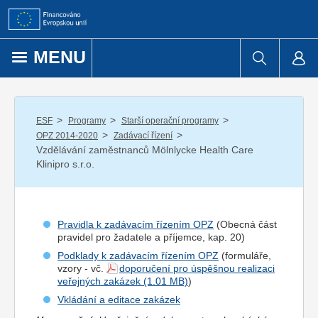
Přejít k obsahu
MENU
/
/
/
ESF
Programy
Starší operační programy
/
/
OPZ 2014-2020
Zadávací řízení
Vzdělávání zaměstnanců Mölnlycke Health Care
Klinipro s.r.o.
Pravidla k zadávacím řízením OPZ
(Obecná část
pravidel pro
žadatel
e a
příjemce
, kap. 20)
Podklady k zadávacím řízením OPZ
(formuláře,
vzory - vč.
doporučení pro úspěšnou realizaci
veřejných zakázek
)
Vkládání a editace zakázek