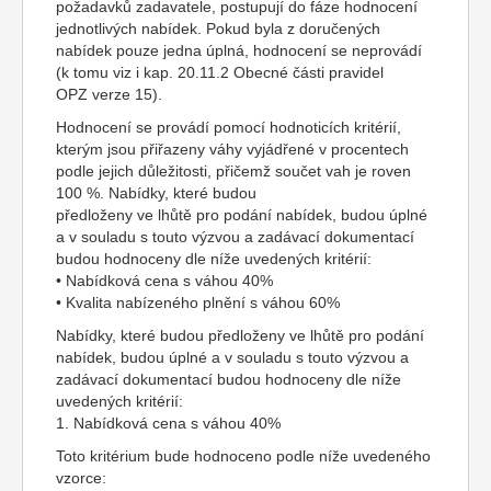
požadavků zadavatele, postupují do fáze hodnocení
jednotlivých nabídek. Pokud byla z doručených
nabídek pouze jedna úplná, hodnocení se neprovádí
(k tomu viz i kap. 20.11.2 Obecné části pravidel
OPZ verze 15).
Hodnocení se provádí pomocí hodnoticích kritérií,
kterým jsou přiřazeny váhy vyjádřené v procentech
podle jejich důležitosti, přičemž součet vah je roven
100 %. Nabídky, které budou
předloženy ve lhůtě pro podání nabídek, budou úplné
a v souladu s touto výzvou a zadávací dokumentací
budou hodnoceny dle níže uvedených kritérií:
• Nabídková cena s váhou 40%
• Kvalita nabízeného plnění s váhou 60%
Nabídky, které budou předloženy ve lhůtě pro podání
nabídek, budou úplné a v souladu s touto výzvou a
zadávací dokumentací budou hodnoceny dle níže
uvedených kritérií:
1. Nabídková cena s váhou 40%
Toto kritérium bude hodnoceno podle níže uvedeného
vzorce: