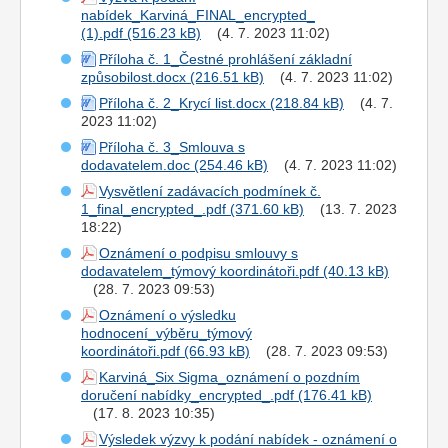
nabídek_Karviná_FINAL_encrypted_
(1).pdf
(4. 7. 2023 11:02)
Příloha č. 1_Čestné prohlášení základní
způsobilost.docx
(4. 7. 2023 11:02)
Příloha č. 2_Krycí list.docx
(4. 7.
2023 11:02)
Příloha č. 3_Smlouva s
dodavatelem.doc
(4. 7. 2023 11:02)
Vysvětlení zadávacích podmínek č.
1_final_encrypted_.pdf
(13. 7. 2023
18:22)
Oznámení o podpisu smlouvy s
dodavatelem_týmový koordinátoři.pdf
(28. 7. 2023 09:53)
Oznámení o výsledku
hodnocení_výběru_týmový
koordinátoři.pdf
(28. 7. 2023 09:53)
Karviná_Six Sigma_oznámení o pozdním
doručení nabídky_encrypted_.pdf
(17. 8. 2023 10:35)
Výsledek výzvy k podání nabídek - oznámení o