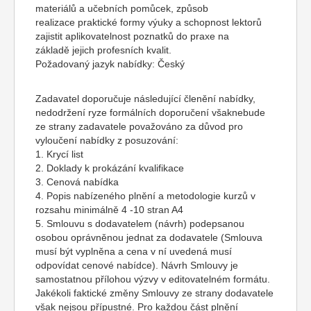
materiálů a učebních pomůcek, způsob
realizace praktické formy výuky a schopnost lektorů
zajistit aplikovatelnost poznatků do praxe na
základě jejich profesních kvalit.
Požadovaný jazyk nabídky: Český
Zadavatel doporučuje následující členění nabídky,
nedodržení ryze formálních doporučení všaknebude
ze strany zadavatele považováno za důvod pro
vyloučení nabídky z posuzování:
1. Krycí list
2. Doklady k prokázání kvalifikace
3. Cenová nabídka
4. Popis nabízeného plnění a metodologie kurzů v
rozsahu minimálně 4 -10 stran A4
5. Smlouvu s dodavatelem (návrh) podepsanou
osobou oprávněnou jednat za dodavatele (Smlouva
musí být vyplněna a cena v ní uvedená musí
odpovídat cenové nabídce). Návrh Smlouvy je
samostatnou přílohou výzvy v editovatelném formátu.
Jakékoli faktické změny Smlouvy ze strany dodavatele
však nejsou přípustné. Pro každou část plnění