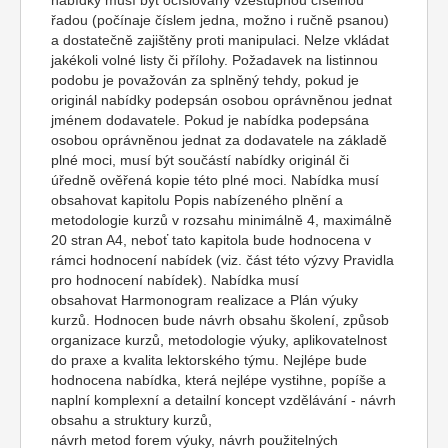
nabídky musí být očíslovány vzestupnou číselnou
řadou (počínaje číslem jedna, možno i ručně psanou)
a dostatečně zajištěny proti manipulaci. Nelze vkládat
jakékoli volné listy či přílohy. Požadavek na listinnou
podobu je považován za splněný tehdy, pokud je
originál nabídky podepsán osobou oprávněnou jednat
jménem dodavatele. Pokud je nabídka podepsána
osobou oprávněnou jednat za dodavatele na základě
plné moci, musí být součástí nabídky originál či
úředně ověřená kopie této plné moci. Nabídka musí
obsahovat kapitolu Popis nabízeného plnění a
metodologie kurzů v rozsahu minimálně 4, maximálně
20 stran A4, neboť tato kapitola bude hodnocena v
rámci hodnocení nabídek (viz. část této výzvy Pravidla
pro hodnocení nabídek). Nabídka musí
obsahovat Harmonogram realizace a Plán výuky
kurzů. Hodnocen bude návrh obsahu školení, způsob
organizace kurzů, metodologie výuky, aplikovatelnost
do praxe a kvalita lektorského týmu. Nejlépe bude
hodnocena nabídka, která nejlépe vystihne, popíše a
naplní komplexní a detailní koncept vzdělávání - návrh
obsahu a struktury kurzů,
návrh metod forem výuky, návrh použitelných