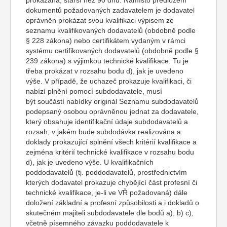
prokázána, starší než 90 dnů. Namísto předložení
dokumentů požadovaných zadavatelem je dodavatel
oprávněn prokázat svou kvalifikaci výpisem ze
seznamu kvalifikovaných dodavatelů (obdobně podle
§ 228 zákona) nebo certifikátem vydaným v rámci
systému certifikovaných dodavatelů (obdobně podle §
239 zákona) s výjimkou technické kvalifikace. Tu je
třeba prokázat v rozsahu bodu d), jak je uvedeno
výše. V případě, že uchazeč prokazuje kvalifikaci, či
nabízí plnění pomocí subdodavatele, musí
být součástí nabídky originál Seznamu subdodavatelů
podepsaný osobou oprávněnou jednat za dodavatele,
který obsahuje identifikační údaje subdodavatelů a
rozsah, v jakém bude subdodávka realizována a
doklady prokazující splnění všech kritérií kvalifikace a
zejména kritérií technické kvalifikace v rozsahu bodu
d), jak je uvedeno výše. U kvalifikačních
poddodavatelů (tj. poddodavatelů, prostřednictvím
kterých dodavatel prokazuje chybějící část profesní či
technické kvalifikace, je-li ve VŘ požadovaná) dále
doložení základní a profesní způsobilosti a i dokladů o
skutečném majiteli subdodavatele dle bodů a), b) c),
včetně písemného závazku poddodavatele k