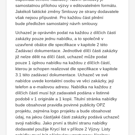
samostatnou přílohou výzvy v editovatelném formátu.
Jakékoli faktické změny Smlouvy ze strany dodavatele
však nejsou přípustné. Pro každou část plnění
bude předložen samostatný návrh smlouvy.
Uchazeč je oprávněn podat na každou z dílčích částí
zakázky pouze jednu nabídku, a to společně v
uzavřené obálce dle specifikace v kapitole 2 této
Zadávací dokumentace. Jednotlivé dílčí části zakázky
již nelze dělit na dílčí části, uchazeč může podat
pouze 1 úplnou nabídku na každou z dílčích částí,
kterou je schopen realizovat dle specifikace v kapitole
3.1 této zadávací dokumentace. Uchazeč ve své
nabídce uvede kontaktní osobu ve věci zakázky, její
telefon a e-mailovou adresu. Nabídka na každou z
dílčích částí musí být zadavateli podána v listinné
podobě v 1 originále a 1 kopii. Titulní stránka nabídky
bude obsahovat pravidla povinné publicity OPZ
projektu, zejména logo projektu a bude obsahovat
údaj, na jakou část/jaké části zakázky podává uchazeč
svoji nabídku. Jako první a titulní stranu nabídky
dodavatel použije Krycí list v příloze 2 Výzvy. Listy