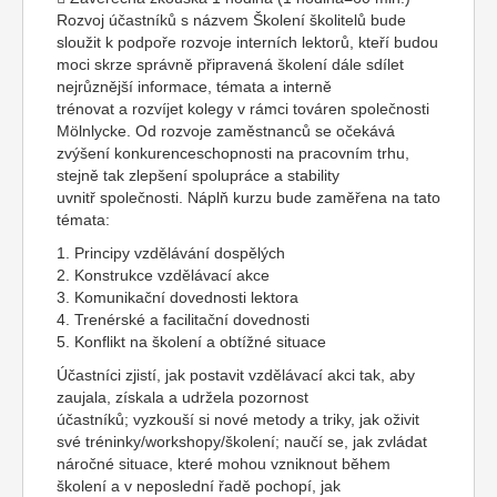
Rozvoj účastníků s názvem Školení školitelů bude
sloužit k podpoře rozvoje interních lektorů, kteří budou
moci skrze správně připravená školení dále sdílet
nejrůznější informace, témata a interně
trénovat a rozvíjet kolegy v rámci továren společnosti
Mölnlycke. Od rozvoje zaměstnanců se očekává
zvýšení konkurenceschopnosti na pracovním trhu,
stejně tak zlepšení spolupráce a stability
uvnitř společnosti. Náplň kurzu bude zaměřena na tato
témata:
1. Principy vzdělávání dospělých
2. Konstrukce vzdělávací akce
3. Komunikační dovednosti lektora
4. Trenérské a facilitační dovednosti
5. Konflikt na školení a obtížné situace
Účastníci zjistí, jak postavit vzdělávací akci tak, aby
zaujala, získala a udržela pozornost
účastníků; vyzkouší si nové metody a triky, jak oživit
své tréninky/workshopy/školení; naučí se, jak zvládat
náročné situace, které mohou vzniknout během
školení a v neposlední řadě pochopí, jak