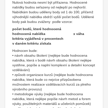
Nulová hodnota nesmí být přiřazena. Hodnocené
nabídky budou seřazeny od nejlepší po nejhorší.
Nabídkám budou uděleny body od 1 do 100, přičemž
výhodnější nabídka obdrží vyšší počet bodů. Udělené
body pak budou zváženy podle vzorce:
počet bodů, které hodnocená
hodnocená nabídka x váha
kritéria vyjádřená v procentech
v daném kritériu získala
Hodnocen bude:
• návrh obsahu školení (nejlépe bude hodnocena
nabídka, která v bodě návrh obsahu školení nejlépe
vystihne, popíše a naplní komplexní a detailní koncept
vzdělávání)
• způsob organizace kurzů (nejlépe bude hodnocena
nabídka, která bude co nejvíce přizpůsobena
možnostem realizace vzdělávacích kurzů za plného
výrobního provozu)
• metodologie výuky (nejlépe bude hodnocena
nabídka, která nejlépe popíše návrh metod a forem
výuky, použitelných materiálů a učebních pomůcek)