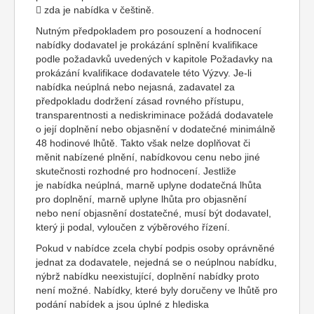
 zda je nabídka v češtině.
Nutným předpokladem pro posouzení a hodnocení
nabídky dodavatel je prokázání splnění kvalifikace
podle požadavků uvedených v kapitole Požadavky na
prokázání kvalifikace dodavatele této Výzvy. Je-li
nabídka neúplná nebo nejasná, zadavatel za
předpokladu dodržení zásad rovného přístupu,
transparentnosti a nediskriminace požádá dodavatele
o její doplnění nebo objasnění v dodatečné minimálně
48 hodinové lhůtě. Takto však nelze doplňovat či
měnit nabízené plnění, nabídkovou cenu nebo jiné
skutečnosti rozhodné pro hodnocení. Jestliže
je nabídka neúplná, marně uplyne dodatečná lhůta
pro doplnění, marně uplyne lhůta pro objasnění
nebo není objasnění dostatečné, musí být dodavatel,
který ji podal, vyloučen z výběrového řízení.
Pokud v nabídce zcela chybí podpis osoby oprávněné
jednat za dodavatele, nejedná se o neúplnou nabídku,
nýbrž nabídku neexistující, doplnění nabídky proto
není možné. Nabídky, které byly doručeny ve lhůtě pro
podání nabídek a jsou úplné z hlediska