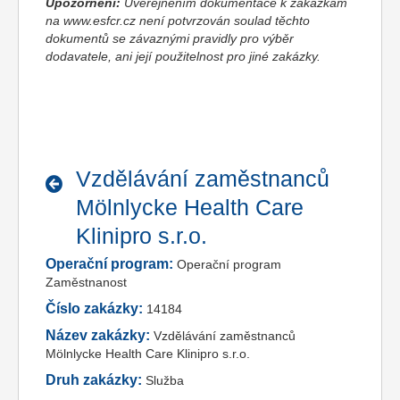
Upozornění:
Uveřejněním dokumentace k zakázkám
na www.esfcr.cz není potvrzován soulad těchto
dokumentů se závaznými pravidly pro výběr
dodavatele, ani její použitelnost pro jiné zakázky.
Vzdělávání zaměstnanců
Mölnlycke Health Care
Klinipro s.r.o.
Operační program:
Operační program
Zaměstnanost
Číslo zakázky:
14184
Název zakázky:
Vzdělávání zaměstnanců
Mölnlycke Health Care Klinipro s.r.o.
Druh zakázky:
Služba