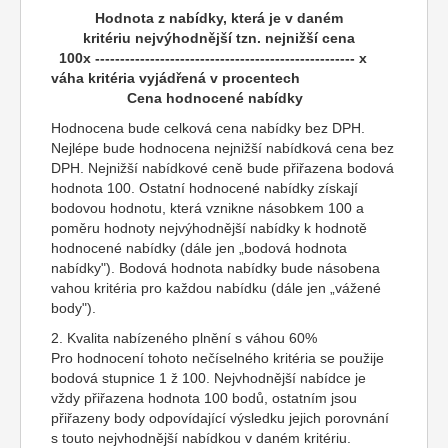
Hodnota z nabídky, která je v daném
kritériu nejvýhodnější tzn. nejnižší cena
100x ---------------------------------------------------- x
váha kritéria vyjádřená v procentech
Cena hodnocené nabídky
Hodnocena bude celková cena nabídky bez DPH.
Nejlépe bude hodnocena nejnižší nabídková cena bez
DPH. Nejnižší nabídkové ceně bude přiřazena bodová
hodnota 100. Ostatní hodnocené nabídky získají
bodovou hodnotu, která vznikne násobkem 100 a
poměru hodnoty nejvýhodnější nabídky k hodnotě
hodnocené nabídky (dále jen „bodová hodnota
nabídky"). Bodová hodnota nabídky bude násobena
vahou kritéria pro každou nabídku (dále jen „vážené
body").
2. Kvalita nabízeného plnění s váhou 60%
Pro hodnocení tohoto nečíselného kritéria se použije
bodová stupnice 1 ž 100. Nejvhodnější nabídce je
vždy přiřazena hodnota 100 bodů, ostatním jsou
přiřazeny body odpovídající výsledku jejich porovnání
s touto nejvhodnější nabídkou v daném kritériu.