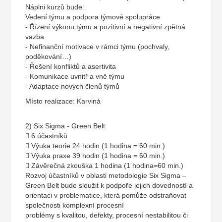
Náplni kurzů bude:
Vedení týmu a podpora týmové spolupráce
- Řízení výkonu týmu a pozitivní a negativní zpětná
vazba
- Nefinanční motivace v rámci týmu (pochvaly,
poděkování…)
- Řešení konfliktů a asertivita
- Komunikace uvnitř a vně týmu
- Adaptace nových členů týmů
Místo realizace: Karviná
2) Six Sigma - Green Belt
 6 účastníků
 Výuka teorie 24 hodin (1 hodina = 60 min.)
 Výuka praxe 39 hodin (1 hodina = 60 min.)
 Závěrečná zkouška 1 hodina (1 hodina=60 min.)
Rozvoj účastníků v oblasti metodologie Six Sigma –
Green Belt bude sloužit k podpoře jejich dovedností a
orientaci v problematice, která pomůže odstraňovat
společnosti komplexní procesní
problémy s kvalitou, defekty, procesní nestabilitou či