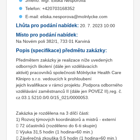
Jméno: Mgr. Eliška Nešporová
Telefon: +420703168352
E-mail: eliska.nesporova@molnlycke.com
Lhůta pro podání nabídek:
20. 7. 2023 10:00
Místo pro podání nabídek:
Na Novém poli 382/1, 733 01 Karviná
Popis (specifikace) předmětu zakázky:
Předmětem zakázky je realizace níže uvedených
odborných školení (dále jen vzdělávacích
aktivit) pracovníků společnosti Mölnlycke Health Care
Klinipro s.r.o. vedoucích k prohloubení
jejich kvalifikace v rámci projektu ,Podpora odborného
vzdělávání zaměstnanců II (dále jen POVEZ II),reg. č.
cz.03.1.5210.0/0.0/15_021/0000053.
Zakázka je rozdělena na 3 dílčí části:
1) Rozvoj týmových koordinátorů a mistrů - externí
 72 účastníků (rozděleno do 6-ti skupin)
 Výuka 31,5 hodin (1 hodina=60 min.)
 Závěrečná zkouška 0,5 hodin (1 hodina=60 min.)