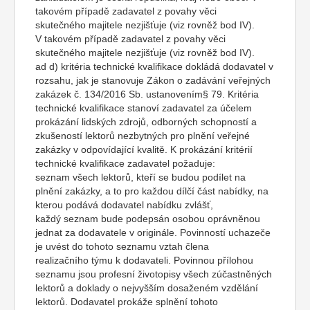
takovém případě zadavatel z povahy věci
skutečného majitele nezjišťuje (viz rovněž bod IV).
V takovém případě zadavatel z povahy věci
skutečného majitele nezjišťuje (viz rovněž bod IV).
ad d) kritéria technické kvalifikace dokládá dodavatel v
rozsahu, jak je stanovuje Zákon o zadávání veřejných
zakázek č. 134/2016 Sb. ustanovením§ 79. Kritéria
technické kvalifikace stanoví zadavatel za účelem
prokázání lidských zdrojů, odborných schopností a
zkušeností lektorů nezbytných pro plnění veřejné
zakázky v odpovídající kvalitě. K prokázání kritérií
technické kvalifikace zadavatel požaduje:
seznam všech lektorů, kteří se budou podílet na
plnění zakázky, a to pro každou dílčí část nabídky, na
kterou podává dodavatel nabídku zvlášť,
každý seznam bude podepsán osobou oprávněnou
jednat za dodavatele v originále. Povinností uchazeče
je uvést do tohoto seznamu vztah člena
realizačního týmu k dodavateli. Povinnou přílohou
seznamu jsou profesní životopisy všech zúčastněných
lektorů a doklady o nejvyšším dosaženém vzdělání
lektorů. Dodavatel prokáže splnění tohoto