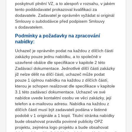
poskytnutí plnění VZ, a to alespoň v rozsahu, v jakém
tento poddodavatel prokazoval kvalifikaci za
dodavatele. Zadavatel je oprávněn vyžádat si originál
Smlouvy o subdodávce před podpisem Smlouvy
s dodavatelem.
Podmínky a požadavky na zpracování
nabídky:
Uchazeč je oprávněn podat na každou z dílčích částí
zakázky pouze jednu nabídku, a to společně v
uzavřené obálce dle specifikace v kapitole 2 této
Zadávací dokumentace. Jednotlivé dílčí části zakázky
již nelze dělit na dílčí části, uchazeč může podat
pouze 1 úplnou nabídku na každou z dílčích částí,
kterou je schopen realizovat dle specifikace v kapitole
3.1 této zadávací dokumentace. Uchazeč ve své
nabídce uvede kontaktní osobu ve věci zakázky, její
telefon a e-mailovou adresu. Nabídka na každou z
dílčích částí musí být zadavateli podána v listinné
podobě v 1 originále a 1 kopii. Titulní stránka nabídky
bude obsahovat pravidla povinné publicity OPZ
projektu, zejména logo projektu a bude obsahovat