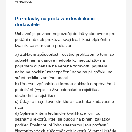
vítěznou.
Požadavky na prokázání kvalifikace
dodavatele:
Uchazeč je povinen nejpozději do lhůty stanovené pro
podání nabídek prokázat svoji kvalifikaci. Splněním
kvalifikace se rozumí prokázání:
a) Základní způsobilost - čestné prohlášení o tom, že
subjekt nemá daňové nedoplatky, nedoplatky na
pojistném či penále na veřejné zdravotní pojištění
nebo na sociální zabezpečení nebo na příspěvku na
státní politiku zaměstnanosti
b) Profesní způsobilosti formou dokladů o oprávnění k
podnikání (výpis ze živnostenského rejstříku a
obchodního rejstříku)
c) Údaje o majetkové struktuře účastníka zadávacího
řízení
d) Splnění kritérií technické kvalifikace formou
seznamu lektorů, kteří se budou na plnění zakázky
podílet. Povinnou přílohou seznamu jsou profesní
životopisy všech zúčastněných lektorů. V rámci kritéria