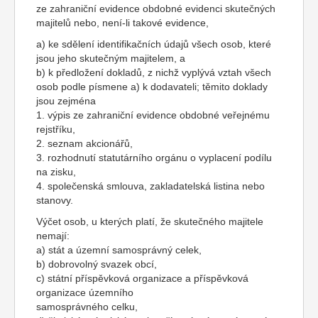
ze zahraniční evidence obdobné evidenci skutečných
majitelů nebo, není-li takové evidence,
a) ke sdělení identifikačních údajů všech osob, které
jsou jeho skutečným majitelem, a
b) k předložení dokladů, z nichž vyplývá vztah všech
osob podle písmene a) k dodavateli; těmito doklady
jsou zejména
1. výpis ze zahraniční evidence obdobné veřejnému
rejstříku,
2. seznam akcionářů,
3. rozhodnutí statutárního orgánu o vyplacení podílu
na zisku,
4. společenská smlouva, zakladatelská listina nebo
stanovy.
Výčet osob, u kterých platí, že skutečného majitele
nemají:
a) stát a územní samosprávný celek,
b) dobrovolný svazek obcí,
c) státní příspěvková organizace a příspěvková
organizace územního
samosprávného celku,