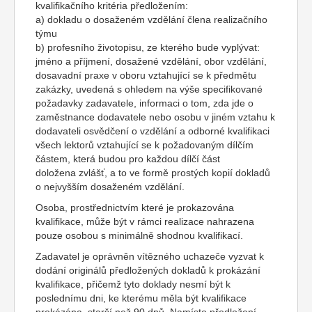
kvalifikačního kritéria předložením:
a) dokladu o dosaženém vzdělání člena realizačního
týmu
b) profesního životopisu, ze kterého bude vyplývat:
jméno a příjmení, dosažené vzdělání, obor vzdělání,
dosavadní praxe v oboru vztahující se k předmětu
zakázky, uvedená s ohledem na výše specifikované
požadavky zadavatele, informaci o tom, zda jde o
zaměstnance dodavatele nebo osobu v jiném vztahu k
dodavateli osvědčení o vzdělání a odborné kvalifikaci
všech lektorů vztahující se k požadovaným dílčím
částem, která budou pro každou dílčí část
doložena zvlášť, a to ve formě prostých kopií dokladů
o nejvyšším dosaženém vzdělání.
Osoba, prostřednictvím které je prokazována
kvalifikace, může být v rámci realizace nahrazena
pouze osobou s minimálně shodnou kvalifikací.
Zadavatel je oprávněn vítězného uchazeče vyzvat k
dodání originálů předložených dokladů k prokázání
kvalifikace, přičemž tyto doklady nesmí být k
poslednímu dni, ke kterému měla být kvalifikace