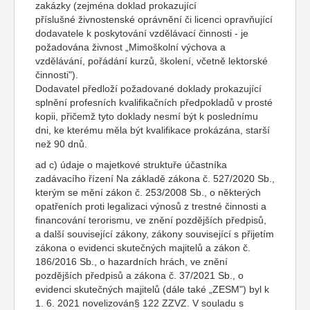
zakázky (zejména doklad prokazující
příslušné živnostenské oprávnění či licenci opravňující
dodavatele k poskytování vzdělávací činnosti - je
požadována živnost „Mimoškolní výchova a
vzdělávání, pořádání kurzů, školení, včetně lektorské
činnosti").
Dodavatel předloží požadované doklady prokazující
splnění profesních kvalifikačních předpokladů v prosté
kopii, přičemž tyto doklady nesmí být k poslednímu
dni, ke kterému měla být kvalifikace prokázána, starší
než 90 dnů.
ad c) údaje o majetkové struktuře účastníka
zadávacího řízení Na základě zákona č. 527/2020 Sb.,
kterým se mění zákon č. 253/2008 Sb., o některých
opatřeních proti legalizaci výnosů z trestné činnosti a
financování terorismu, ve znění pozdějších předpisů,
a další související zákony, zákony související s přijetím
zákona o evidenci skutečných majitelů a zákon č.
186/2016 Sb., o hazardních hrách, ve znění
pozdějších předpisů a zákona č. 37/2021 Sb., o
evidenci skutečných majitelů (dále také „ZESM") byl k
1. 6. 2021 novelizován§ 122 ZZVZ. V souladu s