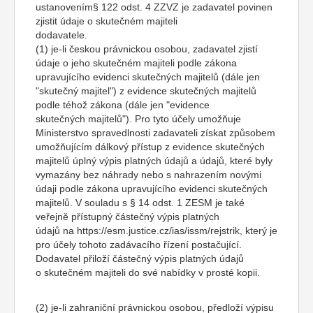
ustanovením§ 122 odst. 4 ZZVZ je zadavatel povinen
zjistit údaje o skutečném majiteli
dodavatele.
(1) je-li českou právnickou osobou, zadavatel zjistí
údaje o jeho skutečném majiteli podle zákona
upravujícího evidenci skutečných majitelů (dále jen
"skutečný majitel") z evidence skutečných majitelů
podle téhož zákona (dále jen "evidence
skutečných majitelů"). Pro tyto účely umožňuje
Ministerstvo spravedlnosti zadavateli získat způsobem
umožňujícím dálkový přístup z evidence skutečných
majitelů úplný výpis platných údajů a údajů, které byly
vymazány bez náhrady nebo s nahrazením novými
údaji podle zákona upravujícího evidenci skutečných
majitelů. V souladu s § 14 odst. 1 ZESM je také
veřejně přístupný částečný výpis platných
údajů na https://esm.justice.cz/ias/issm/rejstrik, který je
pro účely tohoto zadávacího řízení postačující.
Dodavatel přiloží částečný výpis platných údajů
o skutečném majiteli do své nabídky v prosté kopii.
(2) je-li zahraniční právnickou osobou, předloží výpisu