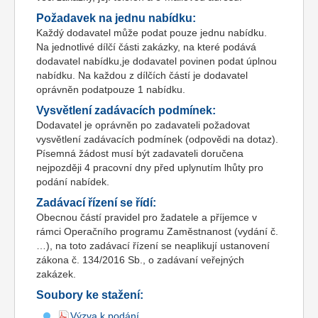
Požadavek na jednu nabídku:
Každý dodavatel může podat pouze jednu nabídku.
Na jednotlivé dílčí části zakázky, na které podává
dodavatel nabídku,je dodavatel povinen podat úplnou
nabídku. Na každou z dílčích částí je dodavatel
oprávněn podatpouze 1 nabídku.
Vysvětlení zadávacích podmínek:
Dodavatel je oprávněn po zadavateli požadovat
vysvětlení zadávacích podmínek (odpovědi na dotaz).
Písemná žádost musí být zadavateli doručena
nejpozději 4 pracovní dny před uplynutím lhůty pro
podání nabídek.
Zadávací řízení se řídí:
Obecnou částí pravidel pro žadatele a příjemce v
rámci Operačního programu Zaměstnanost (vydání č.
…), na toto zadávací řízení se neaplikují ustanovení
zákona č. 134/2016 Sb., o zadávaní veřejných
zakázek.
Soubory ke stažení:
Výzva k podání