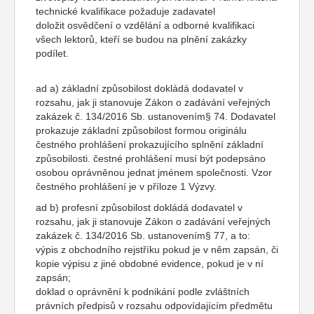
technické kvalifikace požaduje zadavatel
doložit osvědčení o vzdělání a odborné kvalifikaci
všech lektorů, kteří se budou na plnění zakázky
podílet.
ad a) základní způsobilost dokládá dodavatel v
rozsahu, jak ji stanovuje Zákon o zadávání veřejných
zakázek č. 134/2016 Sb. ustanovením§ 74. Dodavatel
prokazuje základní způsobilost formou originálu
čestného prohlášení prokazujícího splnění základní
způsobilosti. čestné prohlášení musí být podepsáno
osobou oprávněnou jednat jménem společnosti. Vzor
čestného prohlášení je v příloze 1 Výzvy.
ad b) profesní způsobilost dokládá dodavatel v
rozsahu, jak ji stanovuje Zákon o zadávání veřejných
zakázek č. 134/2016 Sb. ustanovením§ 77, a to:
výpis z obchodního rejstříku pokud je v něm zapsán, či
kopie výpisu z jiné obdobné evidence, pokud je v ní
zapsán;
doklad o oprávnění k podnikání podle zvláštních
právních předpisů v rozsahu odpovídajícím předmětu