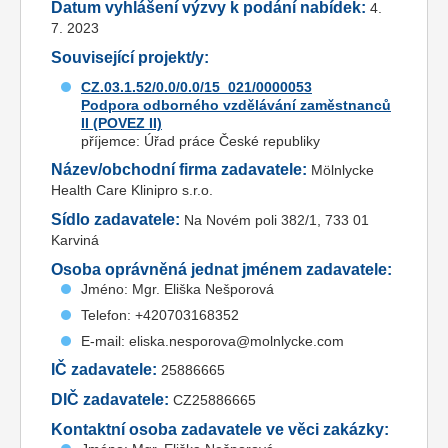
Datum vyhlášení výzvy k podání nabídek:
4.
7. 2023
Související projekt/y:
CZ.03.1.52/0.0/0.0/15_021/0000053
Podpora odborného vzdělávání zaměstnanců
II (POVEZ II)
příjemce: Úřad práce České republiky
Název/obchodní firma zadavatele:
Mölnlycke
Health Care Klinipro s.r.o.
Sídlo zadavatele:
Na Novém poli 382/1, 733 01
Karviná
Osoba oprávněná jednat jménem zadavatele:
Jméno: Mgr. Eliška Nešporová
Telefon: +420703168352
E-mail: eliska.nesporova@molnlycke.com
IČ zadavatele:
25886665
DIČ zadavatele:
CZ25886665
Kontaktní osoba zadavatele ve věci zakázky: