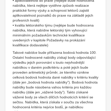
• aplikovatelnost do praxe (nejlépe bude hodnocena
nabídka, která nejlépe vystihne způsob realizace
praktické formy výuky a schopnost lektorů zajistit
aplikovatelnost poznatků do praxe na základě jejich
profesních kvalit)
• kvalita lektorského týmu (nejlépe bude hodnocena
nabídka, která nabídne lektorský tým vyhovující
minimálním požadavkům technické kvalifikace
uvedených v kapitole Požadavky na prokázání
kvalifikace dodavatele)
Takové nabídce bude přiřazena bodová hodnota 100.
Ostatní hodnocené nabídky získají body odpovídající
výsledku jejich porovnání s touto nejvhodnější
nabídkou v daném podkritériu a poté jejich bude
proveden aritmetický průměr, ze kterého vznikne
celková bodová hodnota dané nabídky v kritériu kvality
(dále jen „bodová hodnota nabídky"). Bodová hodnota
nabídky bude násobena vahou kritéria pro každou
nabídku (dále jen „vážené body"). Takto získané
vážené body ze všech dílčích hodnoticích kritérií se
sečtou. Nabídka, která získala v součtu za všechna
hodnocená kritéria nejvíce bodů, je nabídkou