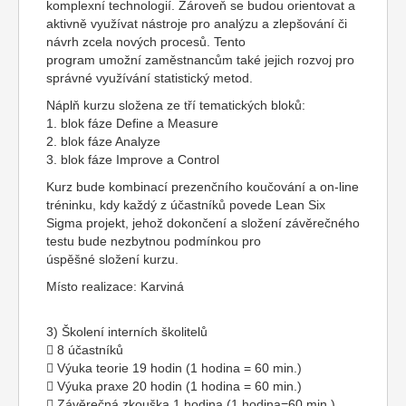
komplexní technologií. Zároveň se budou orientovat a
aktivně využívat nástroje pro analýzu a zlepšování či
návrh zcela nových procesů. Tento
program umožní zaměstnancům také jejich rozvoj pro
správné využívání statistický metod.
Náplň kurzu složena ze tří tematických bloků:
1. blok fáze Define a Measure
2. blok fáze Analyze
3. blok fáze Improve a Control
Kurz bude kombinací prezenčního koučování a on-line
tréninku, kdy každý z účastníků povede Lean Six
Sigma projekt, jehož dokončení a složení závěrečného
testu bude nezbytnou podmínkou pro
úspěšné složení kurzu.
Místo realizace: Karviná
3) Školení interních školitelů
 8 účastníků
 Výuka teorie 19 hodin (1 hodina = 60 min.)
 Výuka praxe 20 hodin (1 hodina = 60 min.)
 Závěrečná zkouška 1 hodina (1 hodina=60 min.)