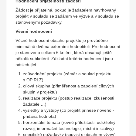
Hodnocení přijatelnosti žádosti
Žádost je přijatelná, pokud je žadatelem navrhovaný
projekt v souladu se zadáním ve výzvě a v souladu se
stanovenými požadavky.
Věcné hodnocení
Věcné hodnocení obsahu projektu je prováděno
minimálně dvěma externími hodnotiteli. Pro hodnocení
je stanoveno celkem 6 kritérií, která obsahují ještě
několik subkritérií. Základní kritéria hodnocení jsou
následující:
zdůvodnění projektu (záměr a soulad projektu
s OP RLZ)
cílová skupina (přiměřenost a zapojení cílových
skupin v projektu)
realizace projektu (postup realizace, zkušenosti
žadatele …)
výsledky a výstupy (co projekt přinese nového -
přidaná hodnota)
horizontální témata (rovné příležitosti, udržitelný
rozvoj, informační technologie, místní iniciativy)
specifické požadavky (souvisí s obsahem výzvy)