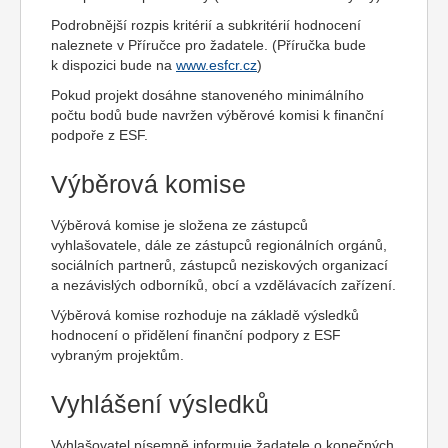
Podrobnější rozpis kritérií a subkritérií hodnocení
naleznete v Příručce pro žadatele. (Příručka bude
k dispozici bude na
www.esfcr.cz
)
Pokud projekt dosáhne stanoveného minimálního
počtu bodů bude navržen výběrové komisi k finanční
podpoře z ESF.
Výběrová komise
Výběrová komise je složena ze zástupců
vyhlašovatele, dále ze zástupců regionálních orgánů,
sociálních partnerů, zástupců neziskových organizací
a nezávislých odborníků, obcí a vzdělávacích zařízení.
Výběrová komise rozhoduje na základě výsledků
hodnocení o přidělení finanční podpory z ESF
vybraným projektům.
Vyhlášení výsledků
Vyhlašovatel písemně informuje žadatele o konečných