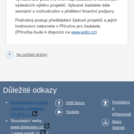
výsledcích výběru projektů. Vybrané žadatele dále
seznámí s rozhodnutím o přidělení finanční podpory.
Podrobný postup předkládání žádostí projektů a jejich
hodnocení naleznete v Příručce pro žadatele.
(Příručka bude k dispozici na
www.esfcr.cz
)
Na začátek stránky
Důležité odkazy
Elektronické podání
Prohlášení
Větší šance
žádosti o podporu
o
Youtube
(IS KP21+)
přístupnosti
Související weby:
Mapa
www.dotaceeu.cz
Stránek
|
www.opjak.cz
|