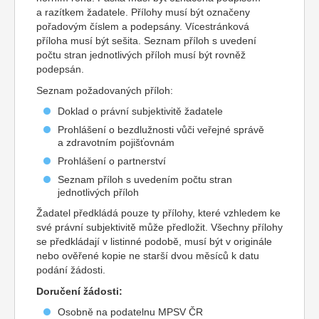
a razítkem žadatele. Přílohy musí být označeny
pořadovým číslem a podepsány. Vícestránková
příloha musí být sešita. Seznam příloh s uvedení
počtu stran jednotlivých příloh musí být rovněž
podepsán.
Seznam požadovaných příloh:
Doklad o právní subjektivitě žadatele
Prohlášení o bezdlužnosti vůči veřejné správě
a zdravotním pojišťovnám
Prohlášení o partnerství
Seznam příloh s uvedením počtu stran
jednotlivých příloh
Žadatel předkládá pouze ty přílohy, které vzhledem ke
své právní subjektivitě může předložit. Všechny přílohy
se předkládají v listinné podobě, musí být v originále
nebo ověřené kopie ne starší dvou měsíců k datu
podání žádosti.
Doručení žádosti:
Osobně na podatelnu MPSV ČR