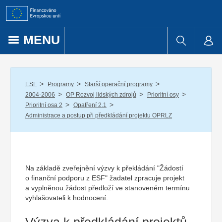
Přejít k obsahu
MENU
/
/
/
ESF
Programy
Starší operační programy
/
/
/
2004-2006
OP Rozvoj lidských zdrojů
Prioritní osy
/
/
Prioritní osa 2
Opatření 2.1
Administrace a postup při předkládání projektu OPRLZ
Na základě zveřejnění výzvy k překládání "Žádostí
o finanční podporu z ESF" žadatel zpracuje projekt
a vyplněnou žádost předloží ve stanoveném termínu
vyhlašovateli k hodnocení.