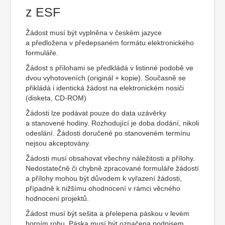
z ESF
Žádost musí být vyplněna v českém jazyce
a předložena v předepsaném formátu elektronického
formuláře.
Žádost s přílohami se předkládá v listinné podobě ve
dvou vyhotoveních (originál + kopie). Současně se
přikládá i identická žádost na elektronickém nosiči
(disketa, CD-ROM)
Žádosti lze podávat pouze do data uzávěrky
a stanovené hodiny. Rozhodující je doba dodání, nikoli
odeslání. Žádosti doručené po stanoveném termínu
nejsou akceptovány.
Žádosti musí obsahovat všechny náležitosti a přílohy.
Nedostatečně či chybně zpracované formuláře žádostí
a přílohy mohou být důvodem k vyřazení žádosti,
případně k nižšímu ohodnocení v rámci věcného
hodnocení projektů.
Žádost musí být sešita a přelepena páskou v levém
horním rohu. Páska musí být označena podpisem