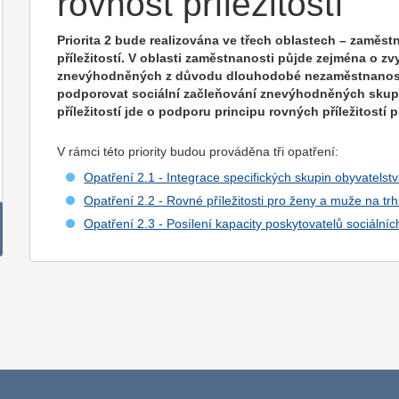
rovnost příležitostí
Priorita 2 bude realizována ve třech oblastech – zaměst
příležitostí. V oblasti zaměstnanosti půjde zejména o z
znevýhodněných z důvodu dlouhodobé nezaměstnanosti, 
podporovat sociální začleňování znevýhodněných skupin
příležitostí jde o podporu principu rovných příležitostí 
V rámci této priority budou prováděna tři opatření:
Opatření 2.1 - Integrace specifických skupin obyvatelst
Opatření 2.2 - Rovné příležitosti pro ženy a muže na tr
Opatření 2.3 - Posílení kapacity poskytovatelů sociálníc