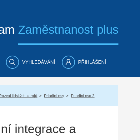
ram
Zaměstnanost plus
VYHLEDÁVÁNÍ
PŘIHLÁŠENÍ
/
/
Rozvoj lidských zdrojů
Prioritní osy
Prioritní osa 2
lní integrace a