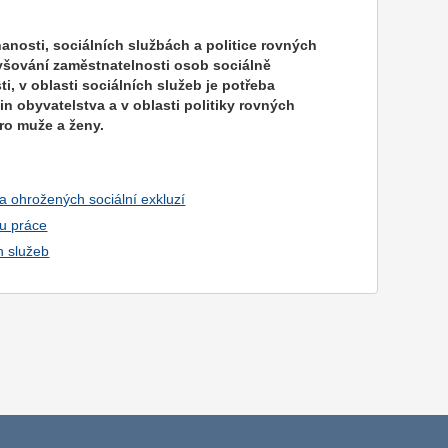
nanosti, sociálních službách a politice rovných
vyšování zaměstnatelnosti osob sociálně
v oblasti sociálních služeb je potřeba
 obyvatelstva a v oblasti politiky rovných
pro muže a ženy.
va ohrožených sociální exkluzí
hu práce
h služeb