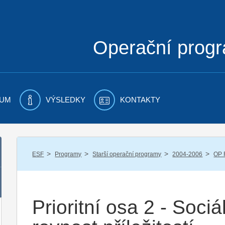
Operační prog
UM
VÝSLEDKY
KONTAKTY
/
/
/
/
ESF
Programy
Starší operační programy
2004-2006
OP 
Prioritní osa 2 - Sociá