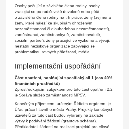
Osoby pečující o závislého člena rodiny, osoby
vracející se po rodičovské dovolené nebo péči
o závislého člena rodiny na trh práce, ženy (zejména
ženy, které náleží ke skupinám ohroženým
nezaměstnaností či dlouhodobou nezaměstnaností),
zaměstnanci, zaměstnankyně, zaměstnavatelé,
sociální partneři, ženy pracující ve výzkumu a vývoji,
nestátní neziskové organizace zabývající se
problematikou rovných příležitostí, média.
Implementační uspořádání
Část opatření, naplňující specifický cíl 1 (cca 40%
finančních prostředků)
:
Zprostředkujícím subjektem pro tuto část opatření 2.2
je Správa služeb zaměstnanosti MPSV.
Konečným příjemcem, určeným Řídícím orgánem, je
Úřad práce hlavního města Prahy. Projekty konečných
uživatelů za tuto část budou vybírány na základě
výzvy k podávání žádosti (grantové schéma).
Předkladateli žádostí na realizaci projektů pro cílové