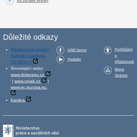
Na začátek stránky
Důležité odkazy
Elektronické podání
Prohlášení
Větší šance
žádosti o podporu
o
Youtube
(IS KP21+)
přístupnosti
Související weby:
Mapa
www.dotaceeu.cz
Stránek
|
www.opjak.cz
|
www.ec.europa.eu
Kariéra