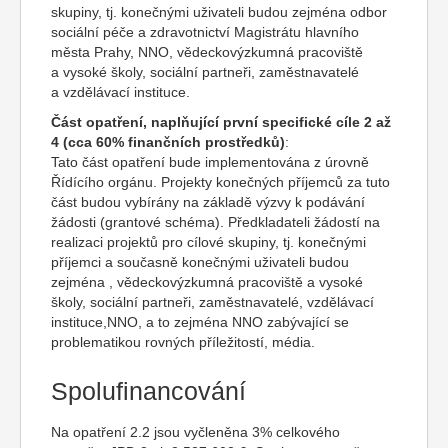
skupiny, tj. konečnými uživateli budou zejména odbor
sociální péče a zdravotnictví Magistrátu hlavního
města Prahy, NNO, vědeckovýzkumná pracoviště
a vysoké školy, sociální partneři, zaměstnavatelé
a vzdělávací instituce.
Část opatření, naplňující první specifické cíle 2 až
4 (cca 60% finančních prostředků)
:
Tato část opatření bude implementována z úrovně
Řídícího orgánu. Projekty konečných příjemců za tuto
část budou vybírány na základě výzvy k podávání
žádosti (grantové schéma). Předkladateli žádostí na
realizaci projektů pro cílové skupiny, tj. konečnými
příjemci a současně konečnými uživateli budou
zejména , vědeckovýzkumná pracoviště a vysoké
školy, sociální partneři, zaměstnavatelé, vzdělávací
instituce,NNO, a to zejména NNO zabývající se
problematikou rovných příležitostí, média.
Spolufinancování
Na opatření 2.2 jsou vyčleněna 3% celkového