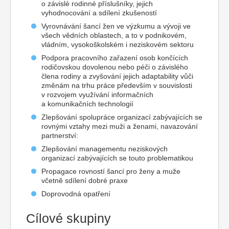
o závislé rodinné příslušníky, jejich
vyhodnocování a sdílení zkušeností
Vyrovnávání šancí žen ve výzkumu a vývoji ve
všech vědních oblastech, a to v podnikovém,
vládním, vysokoškolském i neziskovém sektoru
Podpora pracovního zařazení osob končících
rodičovskou dovolenou nebo péči o závislého
člena rodiny a zvyšování jejich adaptability vůči
změnám na trhu práce především v souvislosti
v rozvojem využívání informačních
a komunikačních technologií
Zlepšování spolupráce organizací zabývajících se
rovnými vztahy mezi muži a ženami, navazování
partnerství:
Zlepšování managementu neziskových
organizací zabývajících se touto problematikou
Propagace rovností šancí pro ženy a muže
včetně sdílení dobré praxe
Doprovodná opatření
Cílové skupiny