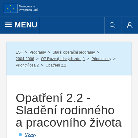
Přejít k obsahu
MENU
/
/
/
ESF
Programy
Starší operační programy
/
/
/
2004-2006
OP Rozvoj lidských zdrojů
Prioritní osy
/
Prioritní osa 2
Opatření 2.2
Opatření 2.2 -
Sladění rodinného
a pracovního života
Výzvy