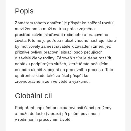
Popis
Záměrem tohoto opatření je přispět ke snížení rozdílů
mezi ženami a muži na trhu práce zejména
prostřednictvím slaďování rodinného a pracovního
života. K tomu je potřeba nalézt vhodné nástroje, které
by motivovaly zaměstnavatele k zavádění změn, jež
příznivě ovlivní pracovní situaci osob pečujících
o závislé členy rodiny. Zároveň s tím je třeba rozšířit
nabídku podpůrných služeb, které těmto pečujícím
osobám ulehčí zapojení do pracovního procesu. Toto
opatření si klade také za úkol přispět ke
zrovnoprávnění žen ve vědě a výzkumu.
Globální cíl
Podpoření naplnění principu rovnosti šancí pro ženy
a muže de facto (v praxi) při plnění povinností
v rodinném i pracovním životě.