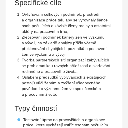
Specifické cíle
Ovlivňování celkových podmínek, prostředí
a organizace práce tak, aby se vyrovnaly šance
osob pečujících o závislé členy rodiny s ostatními
aktéry na pracovním trhu;
Zlepšování podmínek kariéry žen ve výzkumu
a vývoji, na základě analýzy příčin včetně
překlenování chybějících poznatků o postavení
žen ve výzkumu a vývoji;
Tvorba partnerských sítí organizací zabývajících
se problematikou rovných příležitostí a slaďování
rodinného a pracovního života;
Oslabení předsudků vyplývajících z existujících
postojů vůči ženám a zvýšení všeobecného
povědomí o významu žen ve společenském
a pracovním životě.
Typy činností
Testování úprav na pracovištích a organizace
práce, které vycházejí vstříc osobám pečujícím