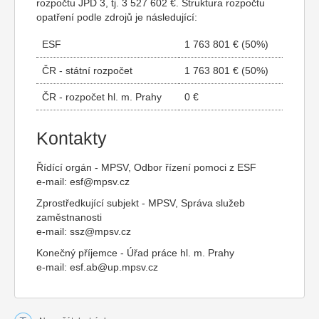
rozpočtu JPD 3, tj. 3 527 602 €. Struktura rozpočtu
opatření podle zdrojů je následující:
ESF
1 763 801 € (50%)
ČR - státní rozpočet
1 763 801 € (50%)
ČR - rozpočet hl. m. Prahy
0 €
Kontakty
Řídící orgán - MPSV, Odbor řízení pomoci z ESF
e-mail:
esf@mpsv.cz
Zprostředkující subjekt - MPSV, Správa služeb
zaměstnanosti
e-mail:
ssz@mpsv.cz
Konečný příjemce - Úřad práce hl. m. Prahy
e-mail:
esf.ab@up.mpsv.cz