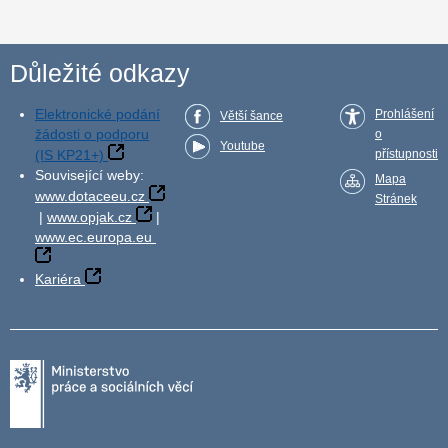
Důležité odkazy
Elektronické podání
Prohlášení
Větší šance
žádosti o podporu
o
Youtube
(IS KP21+)
přístupnosti
Související weby:
Mapa
www.dotaceeu.cz
Stránek
|
www.opjak.cz
|
www.ec.europa.eu
Kariéra