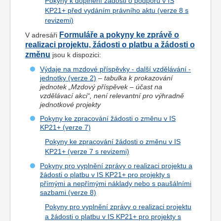
Pokyny k doplnění žádosti o podporu v IS
KP21+ před vydáním právního aktu (verze 8 s
revizemi)
Formuláře a pokyny ke zprávě o
V adresáři
realizaci projektu, žádosti o platbu a žádosti o
změnu
jsou k dispozici:
Výdaje na mzdové příspěvky - další vzdělávání -
jednotky (verze 2)
–
tabulka k prokazování
jednotek „Mzdový příspěvek – účast na
vzdělávací akci“, není relevantní pro výhradně
jednotkové projekty
Pokyny ke zpracování žádosti o změnu v IS
KP21+ (verze 7)
Pokyny ke zpracování žádosti o změnu v IS
KP21+ (verze 7 s revizemi)
Pokyny pro vyplnění zprávy o realizaci projektu a
žádosti o platbu v IS KP21+ pro projekty s
přímými a nepřímými náklady nebo s paušálními
sazbami (verze 8)
Pokyny pro vyplnění zprávy o realizaci projektu
a žádosti o platbu v IS KP21+ pro projekty s