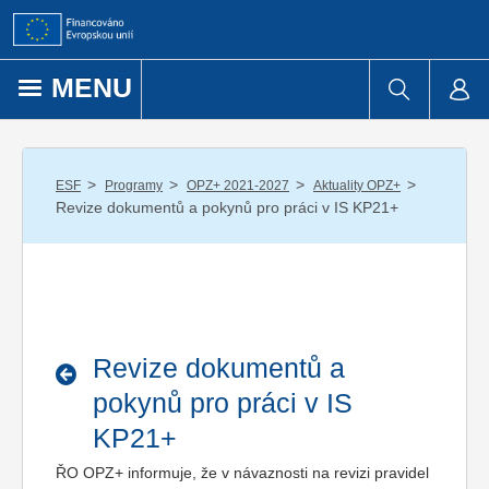
Přejít k obsahu
MENU
/
/
/
/
ESF
Programy
OPZ+ 2021-2027
Aktuality OPZ+
Revize dokumentů a pokynů pro práci v IS KP21+
Revize dokumentů a
pokynů pro práci v IS
KP21+
ŘO OPZ+ informuje, že v návaznosti na revizi pravidel