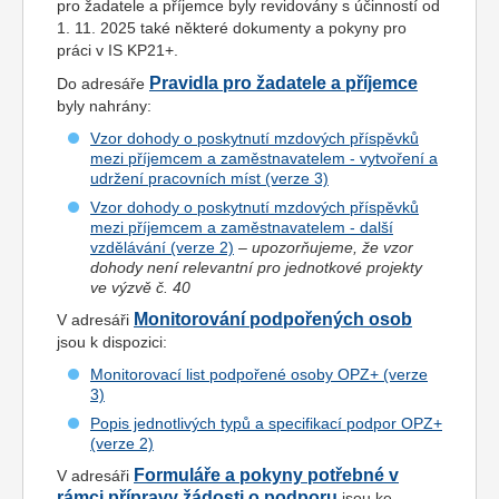
pro žadatele a příjemce byly revidovány s účinností od
1. 11. 2025 také některé dokumenty a pokyny pro
práci v IS KP21+.
Pravidla pro žadatele a příjemce
Do adresáře
byly nahrány:
Vzor dohody o poskytnutí mzdových příspěvků
mezi příjemcem a zaměstnavatelem - vytvoření a
udržení pracovních míst (verze 3)
Vzor dohody o poskytnutí mzdových příspěvků
mezi příjemcem a zaměstnavatelem - další
vzdělávání (verze 2)
–
upozorňujeme, že vzor
dohody není relevantní pro jednotkové projekty
ve výzvě č. 40
Monitorování podpořených osob
V adresáři
jsou k dispozici:
Monitorovací list podpořené osoby OPZ+ (verze
3)
Popis jednotlivých typů a specifikací podpor OPZ+
(verze 2)
Formuláře a pokyny potřebné v
V adresáři
rámci přípravy žádosti o podporu
jsou ke