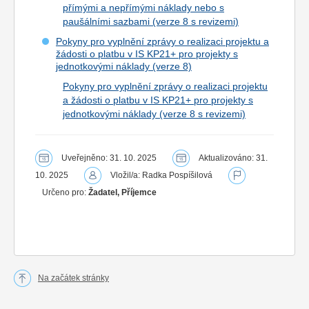
přímými a nepřímými náklady nebo s
paušálními sazbami (verze 8 s revizemi)
Pokyny pro vyplnění zprávy o realizaci projektu a
žádosti o platbu v IS KP21+ pro projekty s
jednotkovými náklady (verze 8)
Pokyny pro vyplnění zprávy o realizaci projektu
a žádosti o platbu v IS KP21+ pro projekty s
jednotkovými náklady (verze 8 s revizemi)
Uveřejněno: 31. 10. 2025
Aktualizováno: 31.
10. 2025
Vložil/a: Radka Pospíšilová
Určeno pro:
Žadatel, Příjemce
Na začátek stránky