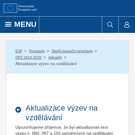
Přejít k obsahu
MENU
/
/
/
ESF
Programy
Starší operační programy
/
/
OPZ 2014-2020
Aktuality
Aktualizace výzev na vzdělávání
Aktualizace výzev na
vzdělávání
Upozorňujeme příjemce, že byl aktualizován text
výzev č. 060, 097 a 110 zaměřených na vzdělávání