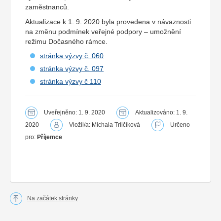
zaměstnanců.
Aktualizace k 1. 9. 2020 byla provedena v návaznosti
na změnu podmínek veřejné podpory – umožnění
režimu Dočasného rámce.
stránka výzvy č. 060
stránka výzvy č. 097
stránka výzvy č 110
Uveřejněno: 1. 9. 2020
Aktualizováno: 1. 9.
2020
Vložil/a: Michala Trličíková
Určeno
pro:
Příjemce
Na začátek stránky