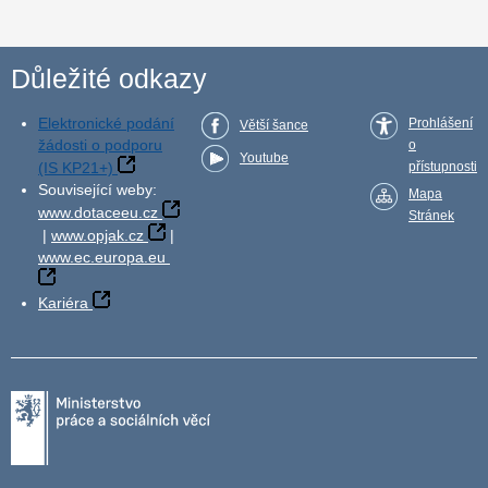
Důležité odkazy
Elektronické podání
Prohlášení
Větší šance
žádosti o podporu
o
Youtube
(IS KP21+)
přístupnosti
Související weby:
Mapa
www.dotaceeu.cz
Stránek
|
www.opjak.cz
|
www.ec.europa.eu
Kariéra