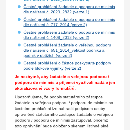
Čestné prohlášení žadatele o podporu de minimis
dle nařízení č. 2023_2832 (verze 1)
Čestné prohlášení žadatele o podporu de minimis
dle nařízení č. 717_2014 (verze 2)
Čestné prohlášení žadatele o podporu de minimis
dle nařízení č. 1408_2013 (verze 2)
Čestné prohlášení žadatele o veřejnou podporu
dle nařízení č. 651_2014_velikost podniku a
podnik v obtížích (verze 2)
Čestné prohlášení o částce poskytnuté podpory
podle blokové výjimky (verze 2)
Je nezbytné, aby žadatelé o veřejnou podporu /
podporu de minimis a příjemci využívali nadále jen
aktualizované vzory formulářů.
Upozorňujeme, že podpis statutárního zástupce
žadatele o veřejnou podporu / podporu de minimis na
čestném prohlášení lze nahradit podpisem osoby
oprávněné statutárního zástupce žadatele o veřejnou
podporu / podporu de minimis zastupovat, přičemž
toto oprávnění bude doloženo skenem listinné plné