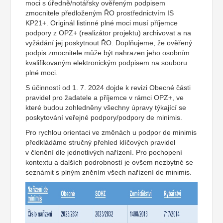
moci s úředně/notářsky ověřeným podpisem
zmocnitele předloženým ŘO prostřednictvím IS
KP21+. Originál listinné plné moci musí příjemce
podpory z OPZ+ (realizátor projektu) archivovat a na
vyžádání jej poskytnout ŘO. Doplňujeme, že ověřený
podpis zmocnitele může být nahrazen jeho osobním
kvalifikovaným elektronickým podpisem na souboru
plné moci.
S účinností od 1. 7. 2024 dojde k revizi Obecné části
pravidel pro žadatele a příjemce v rámci OPZ+, ve
které budou zohledněny všechny úpravy týkající se
poskytování veřejné podpory/podpory de minimis.
Pro rychlou orientaci ve změnách u podpor de minimis
předkládáme stručný přehled klíčových pravidel
v členění dle jednotlivých nařízení. Pro pochopení
kontextu a dalších podrobností je ovšem nezbytné se
seznámit s plným zněním všech nařízení de minimis.