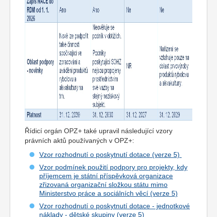
Řídicí orgán OPZ+ také upravil následující vzory
právních aktů používaných v OPZ+:
Vzor rozhodnutí o poskytnutí dotace (verze 5)
Vzor podmínek použití podpory pro projekty, kdy
příjemcem je státní příspěvková organizace
zřizovaná organizační složkou státu mimo
Ministerstvo práce a sociálních věcí (verze 5)
Vzor rozhodnutí o poskytnutí dotace - jednotkové
náklady - dětské skupiny (verze 5)