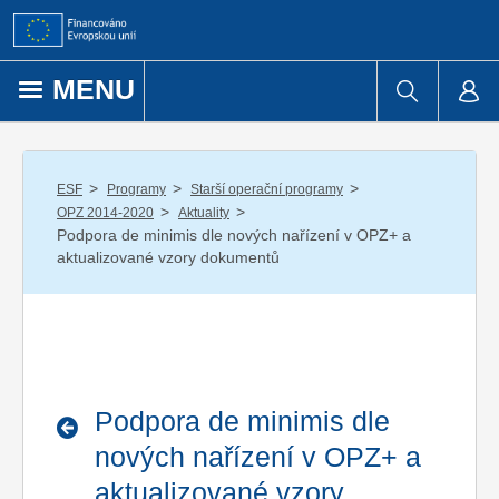
Přejít k obsahu
MENU
/
/
/
ESF
Programy
Starší operační programy
/
/
OPZ 2014-2020
Aktuality
Podpora de minimis dle nových nařízení v OPZ+ a
aktualizované vzory dokumentů
Podpora de minimis dle
nových nařízení v OPZ+ a
aktualizované vzory