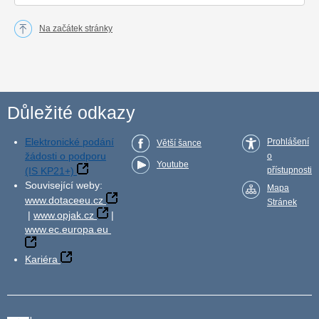
Na začátek stránky
Důležité odkazy
Elektronické podání
Prohlášení
Větší šance
žádosti o podporu
o
Youtube
(IS KP21+)
přístupnosti
Související weby:
Mapa
www.dotaceeu.cz
Stránek
|
www.opjak.cz
|
www.ec.europa.eu
Kariéra