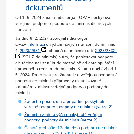
dokumentů
Od 1. 6. 2024 začíná řídicí orgán OPZ+ poskytovat
veřejnou podporu / podporu de minimis dle nových
nařízení.
Již dne 8. 2. 2024 zveřejnil řídicí orgán
OPZ+
informaci
o vydání nových nařízení de minimis
č.
2023/2831
(obecná de minimis) a č.
2023/2832
(SOHZ de minimis) s tím, že poskytovat podpory
dle těchto nařízení bude možné až od data spuštění
upraveného registru de minimis. K tomu dochází od 1.
6. 2024. Proto jsou pro žadatele o veřejnou podporu /
podporu de minimis připraveny aktualizované
formuláře z oblasti veřejné podpory a podpory de
minimis:
Žádost o posouzení a případné poskytnutí
veřejné podpory_podpory de minimis (verze 2)
Žádost o změnu výše poskytnuté veřejné
podpory_podpory de minimis (verze 2)
Čestné prohlášení žadatele o podporu de minimis
dle nařízení č. 2023_2831 (verze 1)