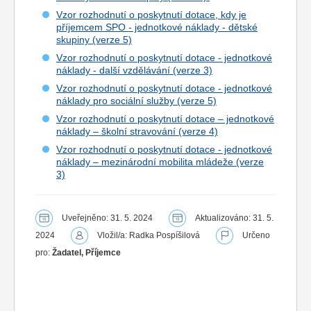
Vzor rozhodnutí o poskytnutí dotace, kdy je
příjemcem SPO - jednotkové náklady - dětské
skupiny (verze 5)
Vzor rozhodnutí o poskytnutí dotace - jednotkové
náklady - další vzdělávání (verze 3)
Vzor rozhodnutí o poskytnutí dotace - jednotkové
náklady pro sociální služby (verze 5)
Vzor rozhodnutí o poskytnutí dotace – jednotkové
náklady – školní stravování (verze 4)
Vzor rozhodnutí o poskytnutí dotace - jednotkové
náklady – mezinárodní mobilita mládeže (verze
3)
Uveřejněno: 31. 5. 2024
Aktualizováno: 31. 5.
2024
Vložil/a: Radka Pospíšilová
Určeno
pro:
Žadatel, Příjemce