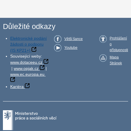
Důležité odkazy
Elektronické podání
Prohlášení
Větší šance
žádosti o podporu
o
Youtube
(IS KP21+)
přístupnosti
Související weby:
Mapa
www.dotaceeu.cz
Stránek
|
www.opjak.cz
|
www.ec.europa.eu
Kariéra