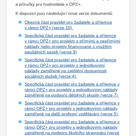
a příručky pro hodnotitele v OPZ+.
K dispozici jsou následující nové verze dokumentů:
Obecná část pravidel pro žadatele a příjemce
v rámci OPZ+ (verze 10)
Specifická část pravidel pro žadatele a příjemce
v rámci OPZ+ pro projekty s přímými a nepřímými
náklady nebo projekty financované s využitím
paušálních sazeb (verze 9)
Specifická část pravidel pro žadatele a příjemce
v rámci OPZ+ pro projekty s jednotkovými
náklady zaměřené na zajištění dostupnosti
sociálních služeb (verze 4)
Specifická část pravidel pro žadatele a příjemce v
rámci OPZ+ pro projekty s jednotkovými náklady
zaměřené na podporu dětských skupin (verze 7)
Specifická část pravidel pro žadatele a příjemce v
rámci OPZ+ pro projekty s jednotkovými náklady
zaměřené na další profesní vzdělávání (verze 5)
Specifická část pravidel pro žadatele a příjemce v
rámci OPZ+ pro projekty s jednotkovými náklady
zaměřené na podporu školního stravování (verze