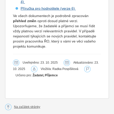
4)
Příručka pro hodnotitele (verze 6)
Ve všech dokumentech je podrobně zpracován
přehled změn
oproti dosud platné verzi.
Upozorňujeme, že žadatelé a příjemci se musí řídit
vždy platnou verzí relevantních pravidel. V případě
nejasností týkajících se nových pravidel, kontaktujte
prosím pracovníka ŘO, který s vámi ve věci vašeho
projektu komunikuje.
Uveřejněno: 23. 10. 2025
Aktualizováno: 23.
10. 2025
Vložil/a: Radka Pospíšilová
Určeno pro:
Žadatel, Příjemce
Na začátek stránky