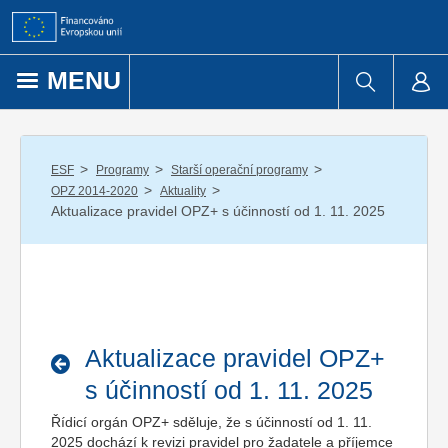
Přejít k obsahu
MENU
/
/
/
ESF
Programy
Starší operační programy
/
/
OPZ 2014-2020
Aktuality
Aktualizace pravidel OPZ+ s účinností od 1. 11. 2025
Aktualizace pravidel OPZ+
s účinností od 1. 11. 2025
Řídicí orgán OPZ+ sděluje, že s účinností od 1. 11.
2025 dochází k revizi pravidel pro žadatele a příjemce