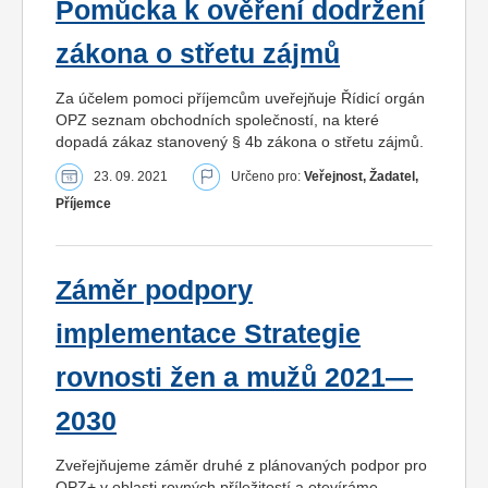
Pomůcka k ověření dodržení
zákona o střetu zájmů
Za účelem pomoci příjemcům uveřejňuje Řídicí orgán
OPZ seznam obchodních společností, na které
dopadá zákaz stanovený § 4b zákona o střetu zájmů.
23. 09. 2021
Určeno pro:
Veřejnost, Žadatel,
Příjemce
Záměr podpory
implementace Strategie
rovnosti žen a mužů 2021—
2030
Zveřejňujeme záměr druhé z plánovaných podpor pro
OPZ+ v oblasti rovných příležitostí a otevíráme