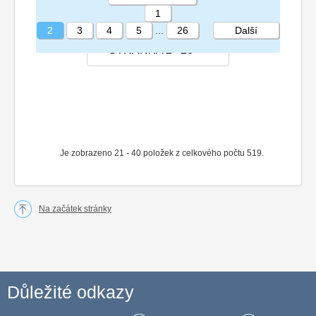
1
2
3
4
5
...
26
Další
STRÁNKA 2 26
Je zobrazeno 21 - 40 položek z celkového počtu 519.
Na začátek stránky
Důležité odkazy