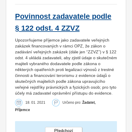
Povinnost zadavatele podle
§ 122 odst. 4 ZZVZ
Upozorňujeme příjemce jako zadavatele veřejných
zakázek financovaných v rámci OPZ, že zákon o
zadávání veřejných zakázek (dále jen “ZZVZ”) v § 122
odst. 4 ukládá zadavateli, aby zjistil údaje o skutečném
majiteli vybraného dodavatele podle zákona o
některých opatřeních proti legalizaci výnosů z trestné
činnosti a financování terorismu z evidence údajů o
skutečných majitelích podle zákona upravujícího
veřejné rejstříky právnických a fyzických osob; pro tyto
účely má zadavatel oprávnění přístupu do evidence.
18. 01. 2021
Určeno pro:
Žadatel,
Příjemce
Předchozí