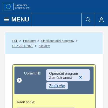
Přejít k obsahu
MENU
/
/
/
ESF
Programy
Starší operační programy
/
OPZ 2014-2020
Aktuality
Upravit filtr
Upravit filtr
Operační program
Zaměstnanost
Zrušit vše
Řadit podle: