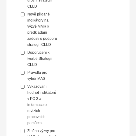
úrovni strategií
CLLD
Nově přidané
indikátory na
výzvě MMR k
předkládání
žádostí o podporu
strategií CLLD
Doporučení k
tvorbě Strategií
CLLD
Pravidla pro
výběr MAS
Vykazování
hodnot indikátorů
v PO 2 a
informace o
revizích
pracovních
pomůcek
Změna výzvy pro