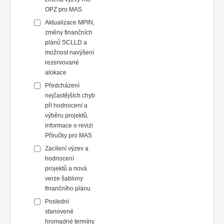
OPZ pro MAS
Aktualizace MPIN,
změny finančních
plánů SCLLD a
možnost navýšení
rezervované
alokace
Předcházení
nejčastějších chyb
při hodnocení a
výběru projektů,
informace o revizi
Příručky pro MAS
Zacílení výzev a
hodnocení
projektů a nová
verze šablony
finančního plánu
Poslední
stanovené
hromadné termíny