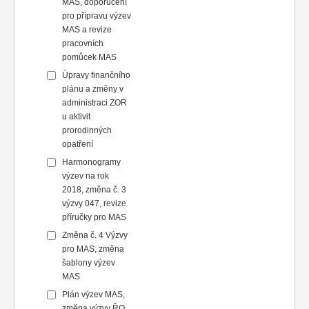
MAS, doporučení
pro přípravu výzev
MAS a revize
pracovních
pomůcek MAS
Úpravy finančního
plánu a změny v
administraci ZOR
u aktivit
prorodinných
opatření
Harmonogramy
výzev na rok
2018, změna č. 3
výzvy 047, revize
příručky pro MAS
Změna č. 4 Výzvy
pro MAS, změna
šablony výzev
MAS
Plán výzev MAS,
změna výzvy ŘO