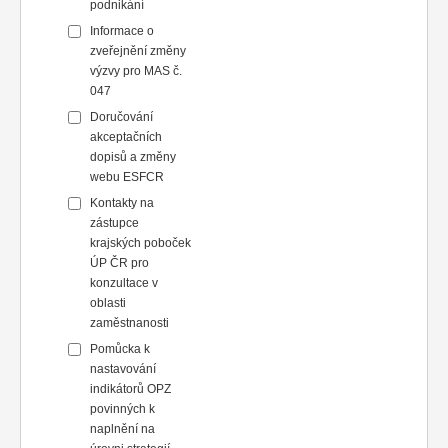
podnikání
Informace o
zveřejnění změny
výzvy pro MAS č.
047
Doručování
akceptačních
dopisů a změny
webu ESFCR
Kontakty na
zástupce
krajských poboček
ÚP ČR pro
konzultace v
oblasti
zaměstnanosti
Pomůcka k
nastavování
indikátorů OPZ
povinných k
naplnění na