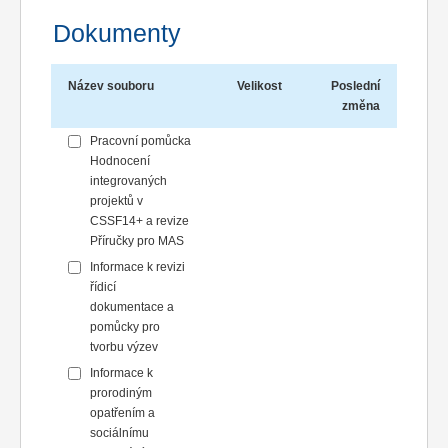
Dokumenty
Název souboru
Velikost
Poslední
změna
Pracovní pomůcka
Hodnocení
integrovaných
projektů v
CSSF14+ a revize
Příručky pro MAS
Informace k revizi
řídicí
dokumentace a
pomůcky pro
tvorbu výzev
Informace k
prorodiným
opatřením a
sociálnímu