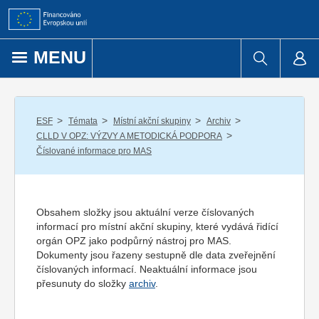
Přejít k obsahu
MENU
/
/
/
/
ESF
Témata
Místní akční skupiny
Archiv
/
CLLD V OPZ: VÝZVY A METODICKÁ PODPORA
Číslované informace pro MAS
Obsahem složky jsou aktuální verze číslovaných
informací pro místní akční skupiny, které vydává řidící
orgán OPZ jako podpůrný nástroj pro MAS.
Dokumenty jsou řazeny sestupně dle data zveřejnění
číslovaných informací. Neaktuální informace jsou
přesunuty do složky
archiv
.