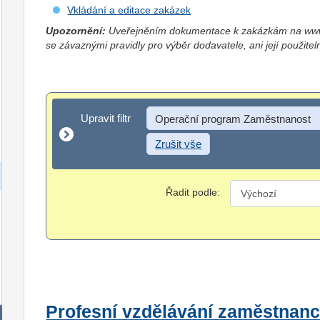
Vkládání a editace zakázek
Upozornění:
Uveřejněním dokumentace k zakázkám na www.
se závaznými pravidly pro výběr dodavatele, ani její použitel
Upravit filtr
Upravit filtr
Operační program Zaměstnanost
Zrušit vše
Řadit podle:
Profesní vzdělávání zaměstnanc