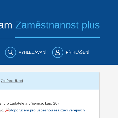
ram
Zaměstnanost plus
VYHLEDÁVÁNÍ
PŘIHLÁŠENÍ
Zadávací řízení
el pro
žadatel
e a
příjemce
, kap. 20)
 vč.
doporučení pro úspěšnou realizaci veřejných