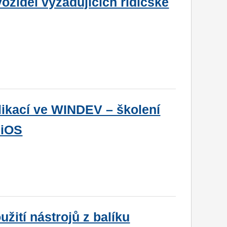
ozidel vyžadujících řidičské
likací ve WINDEV – školení
 iOS
užití nástrojů z balíku