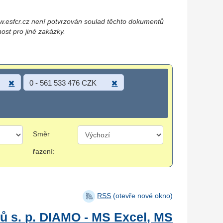
esfcr.cz není potvrzován soulad těchto dokumentů
nost pro jiné zakázky.
0 - 561 533 476 CZK
Směr
řazení:
RSS
(otevře nové okno)
ů s. p. DIAMO - MS Excel, MS