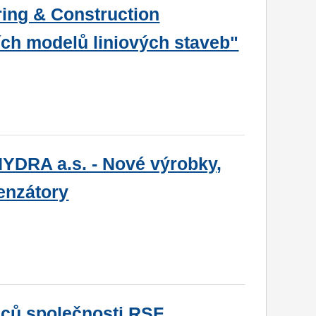
ring & Construction
ích modelů liniových staveb"
YDRA a.s. - Nové výrobky,
enzátory
nců společnosti RSF