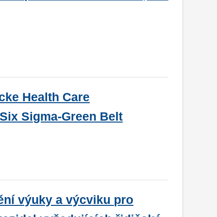
cke Health Care
 Six Sigma-Green Belt
ění výuky a výcviku pro