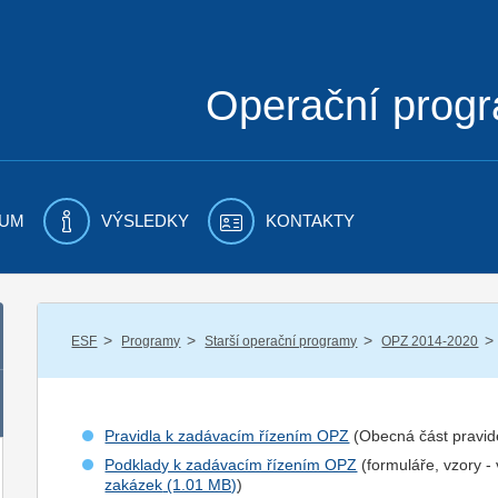
Operační prog
UM
VÝSLEDKY
KONTAKTY
/
/
/
/
ESF
Programy
Starší operační programy
OPZ 2014-2020
Pravidla k zadávacím řízením OPZ
(Obecná část pravid
Podklady k zadávacím řízením OPZ
(formuláře, vzory -
zakázek
)