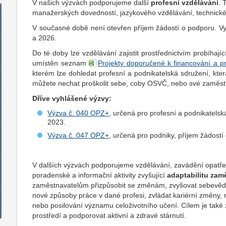
V našich výzvách podporujeme další
profesní vzdělávání
. 
manažerských dovedností, jazykového vzdělávání, technické
V současné době není otevřen příjem žádostí o podporu. Vy
a 2026.
Do té doby lze vzdělávání zajistit prostřednictvím probíhaj
umístěn seznam
Projekty doporučené k financování a p
kterém lze dohledat profesní a podnikatelská sdružení, kter
můžete nechat proškolit sebe, coby OSVČ, nebo své zaměs
Dříve vyhlášené výzvy:
Výzva č. 040 OPZ+
, určená pro profesní a podnikatelsk
2023.
Výzva č. 047 OPZ+
, určená pro podniky, příjem žádostí
V dalších výzvách podporujeme vzdělávání, zavádění opatření
poradenské a informační aktivity zvyšující
adaptabilitu za
zaměstnavatelům přizpůsobit se změnám, zvyšovat sebevědom
nové způsoby práce v dané profesi, zvládat kariérní změny,
nebo posilování významu celoživotního učení. Cílem je také 
prostředí a podporovat aktivní a zdravé stárnutí.