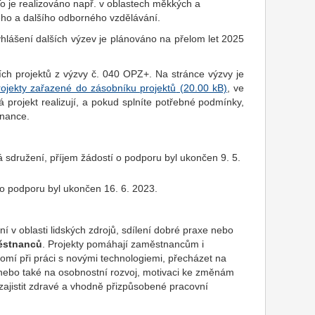
To je realizováno např. v oblastech měkkých a
ho a dalšího odborného vzdělávání.
hlášení dalších výzev je plánováno na přelom let 2025
ících projektů z výzvy č. 040 OPZ+. Na stránce výzvy je
rojekty zařazené do zásobníku projektů
, ve
á projekt realizují, a pokud splníte potřebné podmínky,
tnance.
á sdružení, příjem žádostí o podporu byl ukončen 9. 5.
 o podporu byl ukončen 16. 6. 2023.
 v oblasti lidských zdrojů, sdílení dobré praxe nebo
městnanců
. Projekty pomáhají zaměstnancům i
í při práci s novými technologiemi, přecházet na
 nebo také na osobnostní rozvoj, motivaci ke změnám
zajistit zdravé a vhodně přizpůsobené pracovní