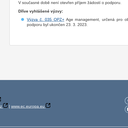
V současné době není otevřen příjem žádostí o podporu.
Dříve vyhlášené výzvy:
Výzva č. 035 OPZ+
Age management, určená pro obch
podporu byl ukončen 23. 3. 2023.
z
|
www.ec.europa.eu