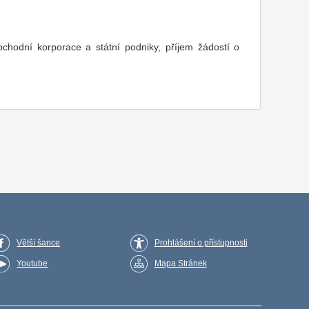
odní korporace a státní podniky, příjem žádostí o
Větší šance
Prohlášení o přístupnosti
Youtube
Mapa Stránek