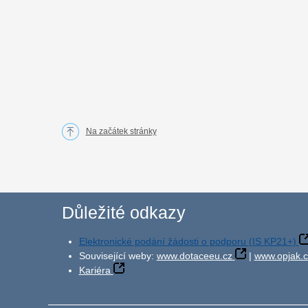
Na začátek stránky
Důležité odkazy
Elektronické podání žádosti o podporu (IS KP21+)
Související weby:
www.dotaceeu.cz
|
www.opjak.c
Kariéra