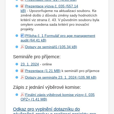
Prezentace výzva č. 035
- Upozorňujeme na aktualizaci souboru. Ke
změně došlo z důvodu změny sady hodnotících
kritérií viz strana č. 43. V původním souboru byla
omylem uvedena sada kritérií pro inovační
projekty.
Příloha č. 1 Formulář pro age management
audit
Dotazy ze seminářů
Semináře pro příjemce:
23. 1. 2024
- online
Prezentace
k semináři pro příjemce
Dotazy ze semináře 23. 1. 2024
Zápis z jednání výběrové komise:
Finální zápis výběrové komise výzvy č. 035
OPZ+
Odkaz pro vyplnění dotazníku do