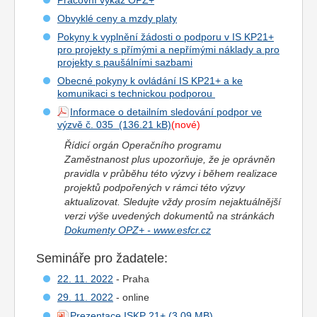
Pracovní výkaz OPZ+
Obvyklé ceny a mzdy platy
Pokyny k vyplnění žádosti o podporu v IS KP21+
pro projekty s přímými a nepřímými náklady a pro
projekty s paušálními sazbami
Obecné pokyny k ovládání IS KP21+ a ke
komunikaci s technickou podporou
Informace o detailním sledování podpor ve
výzvě č. 035
(nové)
Řídicí orgán Operačního programu
Zaměstnanost plus upozorňuje, že je oprávněn
pravidla v průběhu této výzvy i během realizace
projektů podpořených v rámci této výzvy
aktualizovat. Sledujte vždy prosím nejaktuálnější
verzi výše uvedených dokumentů na stránkách
Dokumenty OPZ+ - www.esfcr.cz
Semináře pro žadatele:
22. 11. 2022
- Praha
29. 11. 2022
- online
Prezentace ISKP 21+