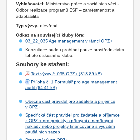
Vyhlašovatel:
Ministerstvo práce a sociálních věcí -
Odbor realizace programů ESF – zaměstnanost a
adaptabilita
Typ výzvy:
otevřená
Odkaz na související kluby fóra:
03_22_035 Age management v rámci OPZ+
Konzultace budou probíhat pouze prostřednictvím
tohoto diskusního klubu.
Soubory ke stažení:
Text výzvy č. 035 OPZ+
Příloha č. 1 Formulář pro age management
audit
Obecná část pravidel pro žadatele a příjemce
v OPZ+
Specifická část pravidel pro žadatele a příjemce
z OPZ + pro projekty s přímými a nepřímými
náklady nebo projekty financované s využitím
paušálních sazeb