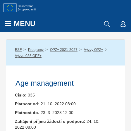
Přejít k obsahu
MENU
/
/
/
/
ESF
Programy
OPZ+ 2021-2027
Výzvy OPZ+
Výzva 035 OPZ+
Age management
Číslo:
035
Platnost od:
21. 10. 2022 08:00
Platnost do:
23. 3. 2023 12:00
Zahájení příjmu žádostí o podporu:
24. 10.
2022 08:00