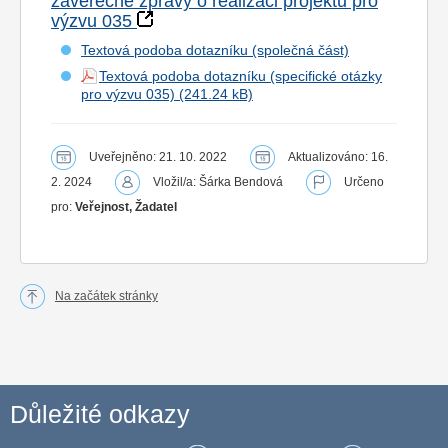
závěrečné zprávy o realizaci projektu pro
výzvu 035
Textová podoba dotazníku (společná část)
Textová podoba dotazníku (specifické otázky
pro výzvu 035)
Uveřejněno: 21. 10. 2022
Aktualizováno: 16.
2. 2024
Vložil/a: Šárka Bendová
Určeno
pro:
Veřejnost, Žadatel
Na začátek stránky
Důležité odkazy