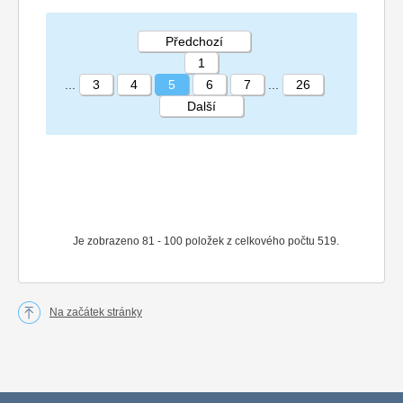
Předchozí
1
...
3
4
5
6
7
...
26
Další
STRÁNKA 5 26
Je zobrazeno 81 - 100 položek z celkového počtu 519.
Na začátek stránky