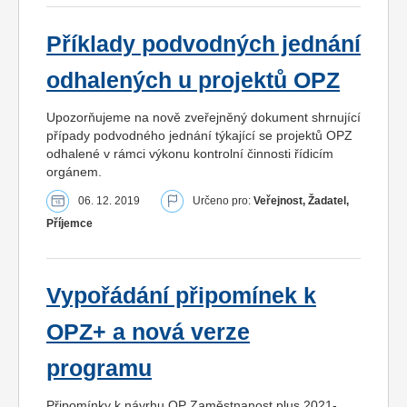
Příklady podvodných jednání
odhalených u projektů OPZ
Upozorňujeme na nově zveřejněný dokument shrnující
případy podvodného jednání týkající se projektů OPZ
odhalené v rámci výkonu kontrolní činnosti řídicím
orgánem.
06. 12. 2019
Určeno pro:
Veřejnost, Žadatel,
Příjemce
Vypořádání připomínek k
OPZ+ a nová verze
programu
Připomínky k návrhu OP Zaměstnanost plus 2021-