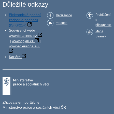
Důležité odkazy
Elektronické podání
Prohlášení
Větší šance
žádosti o podporu
o
Youtube
(IS KP21+)
přístupnosti
Související weby:
Mapa
www.dotaceeu.cz
Stránek
|
www.opjak.cz
|
www.ec.europa.eu
Kariéra
Zřizovatelem portálu je
Ministerstvo práce a sociálních věcí ČR