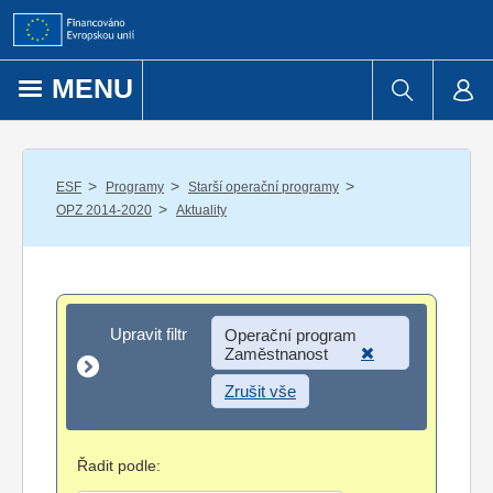
Přejít k obsahu
MENU
/
/
/
ESF
Programy
Starší operační programy
/
OPZ 2014-2020
Aktuality
Upravit filtr
Upravit filtr
Operační program
Zaměstnanost
Zrušit vše
Řadit podle: