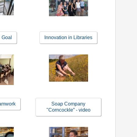
e Goal
Innovation in Libraries
eamwork
Soap Company
"Corncockle” - video