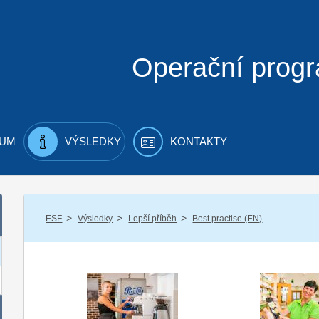
Operační prog
UM
VÝSLEDKY
KONTAKTY
/
/
/
ESF
Výsledky
Lepší příběh
Best practise (EN)