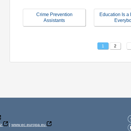
Crime Prevention
Education Is a 
Assistants
Everyb
1
2
z
|
www.ec.europa.eu