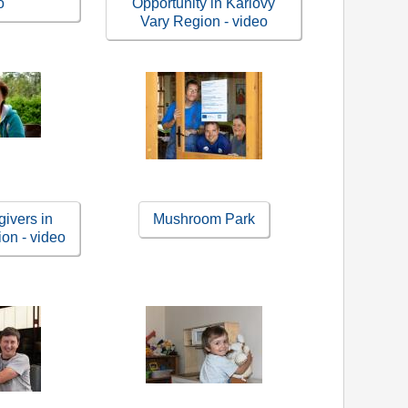
o
Opportunity in Karlovy
Vary Region - video
ivers in
Mushroom Park
on - video