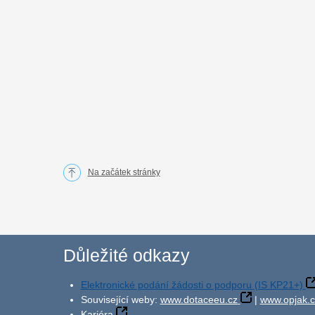
Na začátek stránky
Důležité odkazy
Elektronické podání žádosti o podporu (IS KP21+)
Související weby:
www.dotaceeu.cz
|
www.opjak.c
Kariéra