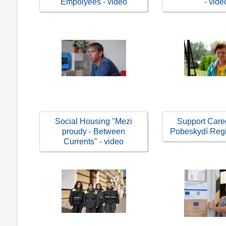
Empolyees - video
- vide
Social Housing "Mezi
Support Careg
proudy - Between
Pobeskydí Regi
Currents" - video