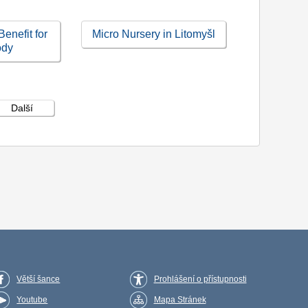
Benefit for
Micro Nursery in Litomyšl
ody
Další
Větší šance
Prohlášení o přístupnosti
Youtube
Mapa Stránek