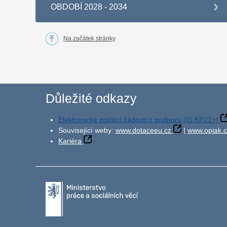
OBDOBÍ 2028 - 2034
Na začátek stránky
Důležité odkazy
Elektronické podání žádosti o podporu (IS KP21+)
Související weby:
www.dotaceeu.cz
|
www.opjak.c
Kariéra