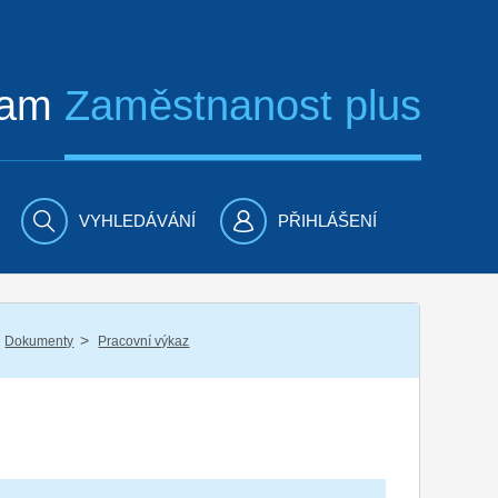
ram
Zaměstnanost plus
VYHLEDÁVÁNÍ
PŘIHLÁŠENÍ
/
Dokumenty
Pracovní výkaz