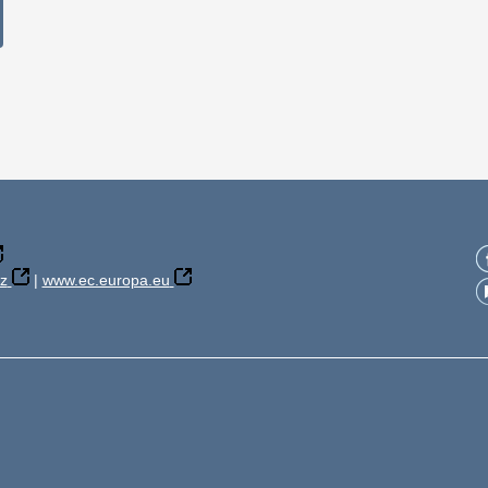
z
|
www.ec.europa.eu