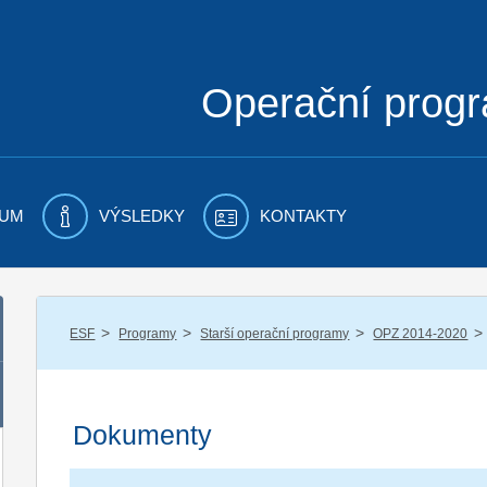
Operační prog
UM
VÝSLEDKY
KONTAKTY
/
/
/
/
ESF
Programy
Starší operační programy
OPZ 2014-2020
Dokumenty