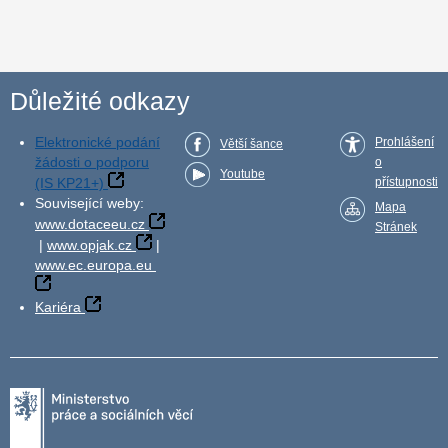
Důležité odkazy
Elektronické podání
Prohlášení
Větší šance
žádosti o podporu
o
Youtube
(IS KP21+)
přístupnosti
Související weby:
Mapa
www.dotaceeu.cz
Stránek
|
www.opjak.cz
|
www.ec.europa.eu
Kariéra