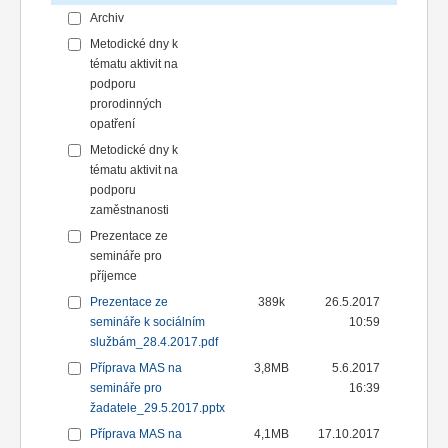
Archiv
Metodické dny k
tématu aktivit na
podporu
prorodinných
opatření
Metodické dny k
tématu aktivit na
podporu
zaměstnanosti
Prezentace ze
semináře pro
příjemce
Prezentace ze
389k
26.5.2017
semináře k sociálním
10:59
službám_28.4.2017.pdf
Příprava MAS na
3,8MB
5.6.2017
semináře pro
16:39
žadatele_29.5.2017.pptx
Příprava MAS na
4,1MB
17.10.2017