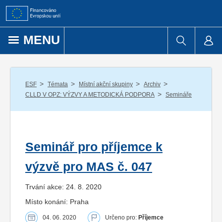
Přejít k obsahu
MENU
/
/
/
/
ESF
Témata
Místní akční skupiny
Archiv
/
CLLD V OPZ: VÝZVY A METODICKÁ PODPORA
Semináře
Seminář pro příjemce k
výzvě pro MAS č. 047
Trvání akce: 24. 8. 2020
Místo konání: Praha
04. 06. 2020
Určeno pro:
Příjemce