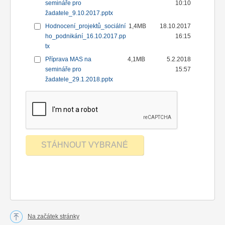
semináře pro
10:10
žadatele_9.10.2017.pptx
Hodnocení_projektů_sociální
1,4MB
18.10.2017
ho_podnikání_16.10.2017.pp
16:15
tx
Příprava MAS na
4,1MB
5.2.2018
semináře pro
15:57
žadatele_29.1.2018.pptx
Na začátek stránky