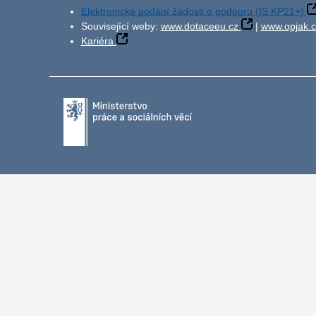
Elektronické podání žádosti o podporu (IS KP21+)
Související weby:
www.dotaceeu.cz
|
www.opjak.c
Kariéra