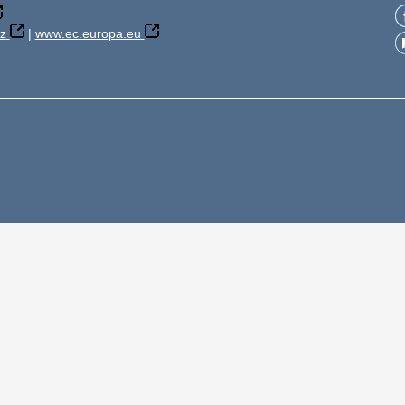
z
|
www.ec.europa.eu