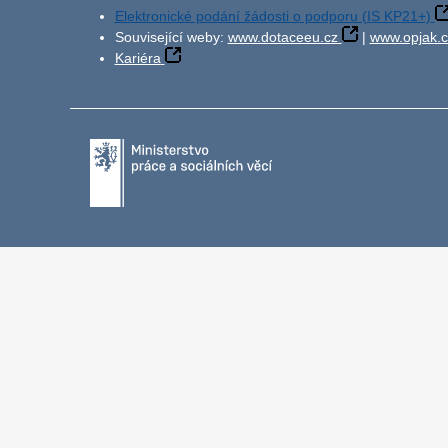
Elektronické podání žádosti o podporu (IS KP21+)
Související weby:
www.dotaceeu.cz
|
www.opjak.c
Kariéra