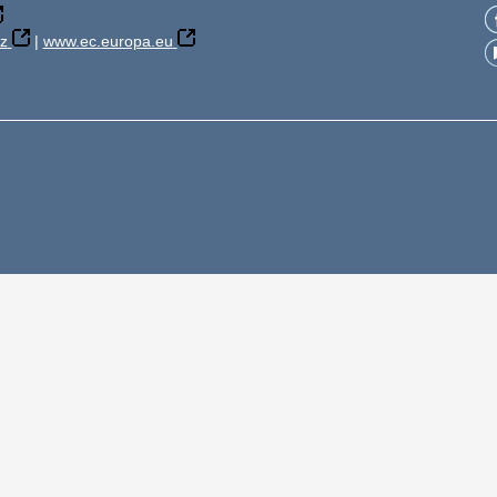
z
|
www.ec.europa.eu