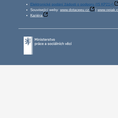
Elektronické podání žádosti o podporu (IS KP21+)
Související weby:
www.dotaceeu.cz
|
www.opjak.c
Kariéra