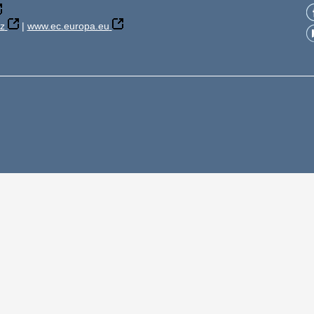
z
|
www.ec.europa.eu