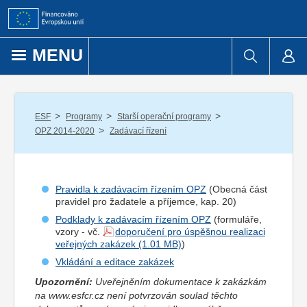
Přejít k obsahu
MENU
/
/
/
ESF
Programy
Starší operační programy
/
OPZ 2014-2020
Zadávací řízení
Pravidla k zadávacím řízením OPZ
(Obecná část
pravidel pro
žadatel
e a
příjemce
, kap. 20)
Podklady k zadávacím řízením OPZ
(formuláře,
vzory - vč.
doporučení pro úspěšnou realizaci
veřejných zakázek
)
Vkládání a editace zakázek
Upozornění:
Uveřejněním dokumentace k zakázkám
na www.esfcr.cz není potvrzován soulad těchto