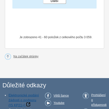
Další
STRÁNKA 3 153
Je zobrazeno 41 - 60 položek z celkového počtu 3 059.
Na začátek stránky
Důležité odkazy
Elektronické podání
Prohlášení
Větší šance
žádosti o podporu
o
Youtube
(IS KP21+)
přístupnosti