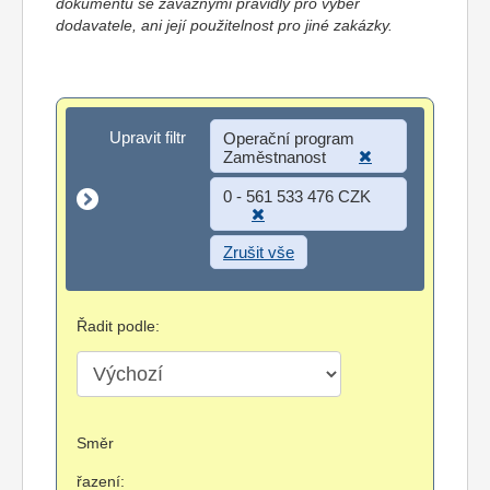
dokumentů se závaznými pravidly pro výběr
dodavatele, ani její použitelnost pro jiné zakázky.
Upravit filtr
Upravit filtr
Operační program
Zaměstnanost
0 - 561 533 476 CZK
Zrušit vše
Řadit podle:
Směr
řazení: