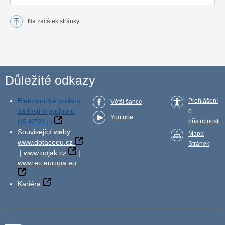
Na začátek stránky
Důležité odkazy
Elektronické podání
Prohlášení
Větší šance
žádosti o podporu
o
Youtube
(IS KP21+)
přístupnosti
Související weby:
Mapa
www.dotaceeu.cz
Stránek
|
www.opjak.cz
|
www.ec.europa.eu
Kariéra