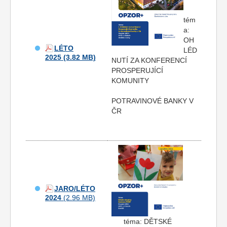
tém
a:
OH
LÉTO
LÉD
2025
NUTÍ ZA KONFERENCÍ
PROSPERUJÍCÍ
KOMUNITY
POTRAVINOVÉ BANKY V
ČR
JARO/LÉTO
2024
téma: DĚTSKÉ