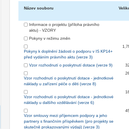
Název souboru
Velik
Informace o projektu (příloha právního
aktu) - VZORY
Pokyny v režimu změn
1,
Pokyny k doplnění žádosti o podporu v IS KP14+
před vydáním právního aktu (verze 3)
Vzor rozhodnutí o poskytnutí dotace (verze 9)
3
2
Vzor rozhodnutí o poskytnutí dotace - jednotkové
náklady u zařízení péče o děti (verze 8)
1
Vzor rozhodnutí o poskytnutí dotace - jednotkové
náklady u dalšího vzdělávání (verze 6)
4
Vzor smlouvy mezi příjemcem podpory a jeho
partnery s finančním příspěvkem (pro projekty se
skutečně prokazovanými výdaji) (verze 3)