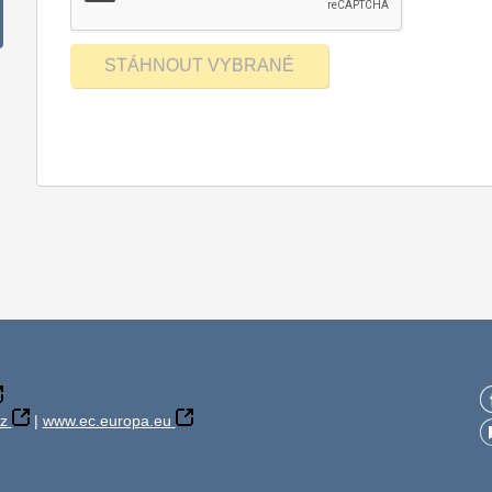
z
|
www.ec.europa.eu