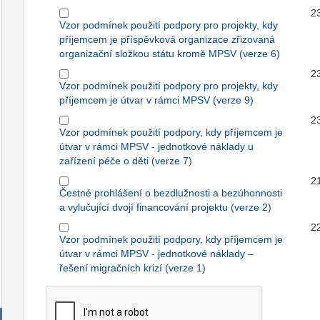
2
Vzor podmínek použití podpory pro projekty, kdy
příjemcem je příspěvková organizace zřizovaná
organizační složkou státu kromě MPSV (verze 6)
2
Vzor podmínek použití podpory pro projekty, kdy
příjemcem je útvar v rámci MPSV (verze 9)
2
Vzor podmínek použití podpory, kdy příjemcem je
útvar v rámci MPSV - jednotkové náklady u
zařízení péče o děti (verze 7)
2
Čestné prohlášení o bezdlužnosti a bezúhonnosti
a vylučující dvojí financování projektu (verze 2)
2
Vzor podmínek použití podpory, kdy příjemcem je
útvar v rámci MPSV - jednotkové náklady –
řešení migračních krizí (verze 1)