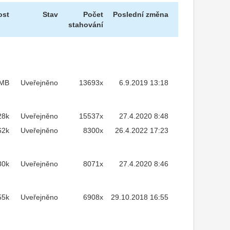
ost
Stav
Počet
Poslední změna
stahování
7MB
Uveřejněno
13693x
6.9.2019 13:18
28k
Uveřejněno
15537x
27.4.2020 8:48
62k
Uveřejněno
8300x
26.4.2022 17:23
80k
Uveřejněno
8071x
27.4.2020 8:46
55k
Uveřejněno
6908x
29.10.2018 16:55