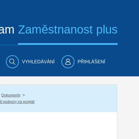
ram
Zaměstnanost plus
VYHLEDÁVÁNÍ
PŘIHLÁŠENÍ
/
Dokumenty
tí podpory na projekt