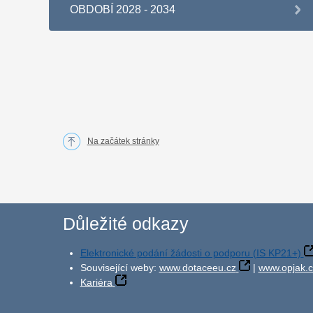
OBDOBÍ 2028 - 2034
Na začátek stránky
Důležité odkazy
Elektronické podání žádosti o podporu (IS KP21+)
Související weby:
www.dotaceeu.cz
|
www.opjak.c
Kariéra