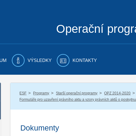
Operační prog
UM
VÝSLEDKY
KONTAKTY
/
/
/
/
ESF
Programy
Starší operační programy
OPZ 2014-2020
Formuláře pro uzavření právního aktu a vzory právních aktů o poskytnu
Dokumenty