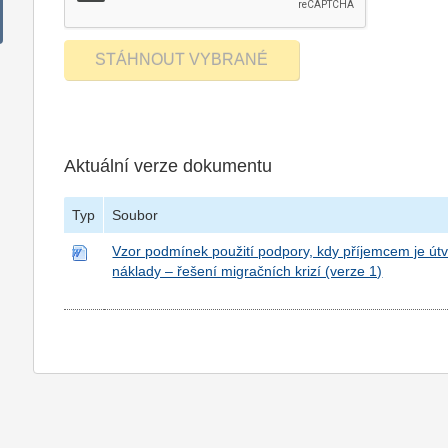
Aktuální verze dokumentu
Typ
Soubor
Vzor podmínek použití podpory, kdy příjemcem je út
náklady – řešení migračních krizí (verze 1)