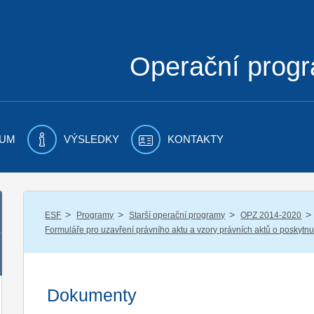
Operační prog
UM
VÝSLEDKY
KONTAKTY
/
/
/
/
ESF
Programy
Starší operační programy
OPZ 2014-2020
Formuláře pro uzavření právního aktu a vzory právních aktů o poskytnu
Dokumenty