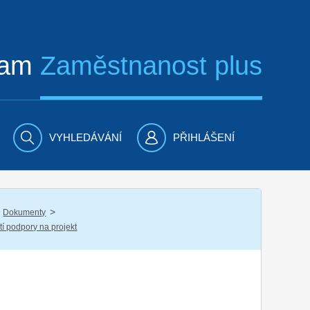
ram
Zaměstnanost plus
VYHLEDÁVÁNÍ
PŘIHLÁŠENÍ
/
Dokumenty
tí podpory na projekt