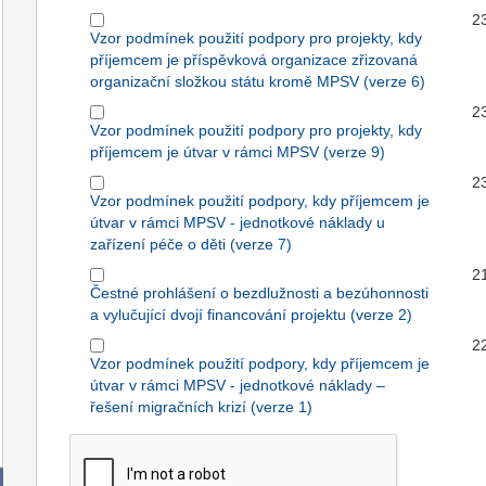
2
Vzor podmínek použití podpory pro projekty, kdy
příjemcem je příspěvková organizace zřizovaná
organizační složkou státu kromě MPSV (verze 6)
2
Vzor podmínek použití podpory pro projekty, kdy
příjemcem je útvar v rámci MPSV (verze 9)
2
Vzor podmínek použití podpory, kdy příjemcem je
útvar v rámci MPSV - jednotkové náklady u
zařízení péče o děti (verze 7)
2
Čestné prohlášení o bezdlužnosti a bezúhonnosti
a vylučující dvojí financování projektu (verze 2)
2
Vzor podmínek použití podpory, kdy příjemcem je
útvar v rámci MPSV - jednotkové náklady –
řešení migračních krizí (verze 1)