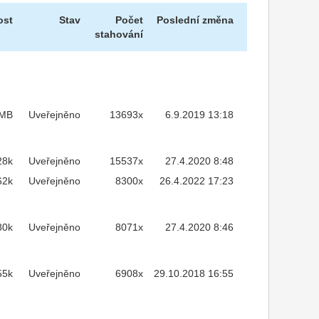
ost
Stav
Počet
Poslední změna
stahování
7MB
Uveřejněno
13693x
6.9.2019 13:18
28k
Uveřejněno
15537x
27.4.2020 8:48
62k
Uveřejněno
8300x
26.4.2022 17:23
80k
Uveřejněno
8071x
27.4.2020 8:46
55k
Uveřejněno
6908x
29.10.2018 16:55