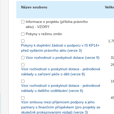
Název souboru
Velik
Informace o projektu (příloha právního
aktu) - VZORY
Pokyny v režimu změn
1,
Pokyny k doplnění žádosti o podporu v IS KP14+
před vydáním právního aktu (verze 3)
Vzor rozhodnutí o poskytnutí dotace (verze 9)
3
2
Vzor rozhodnutí o poskytnutí dotace - jednotkové
náklady u zařízení péče o děti (verze 8)
1
Vzor rozhodnutí o poskytnutí dotace - jednotkové
náklady u dalšího vzdělávání (verze 6)
4
Vzor smlouvy mezi příjemcem podpory a jeho
partnery s finančním příspěvkem (pro projekty se
skutečně prokazovanými výdaji) (verze 3)