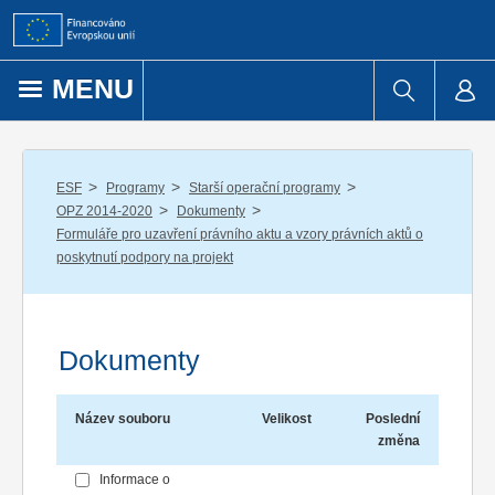
Přejít k obsahu
MENU
/
/
/
ESF
Programy
Starší operační programy
/
/
OPZ 2014-2020
Dokumenty
Formuláře pro uzavření právního aktu a vzory právních aktů o
poskytnutí podpory na projekt
Dokumenty
Název souboru
Velikost
Poslední
změna
Informace o