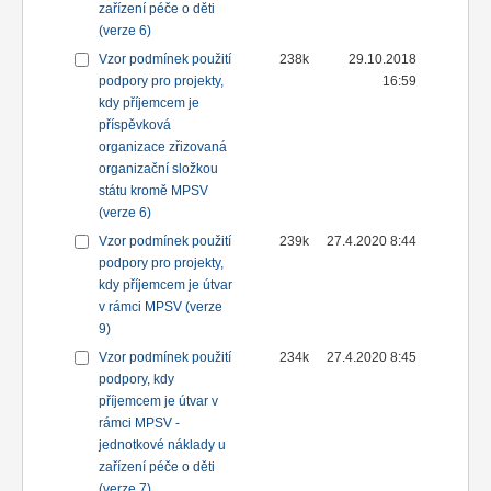
zařízení péče o děti
(verze 6)
Vzor podmínek použití
238k
29.10.2018
podpory pro projekty,
16:59
kdy příjemcem je
příspěvková
organizace zřizovaná
organizační složkou
státu kromě MPSV
(verze 6)
Vzor podmínek použití
239k
27.4.2020 8:44
podpory pro projekty,
kdy příjemcem je útvar
v rámci MPSV (verze
9)
Vzor podmínek použití
234k
27.4.2020 8:45
podpory, kdy
příjemcem je útvar v
rámci MPSV -
jednotkové náklady u
zařízení péče o děti
(verze 7)