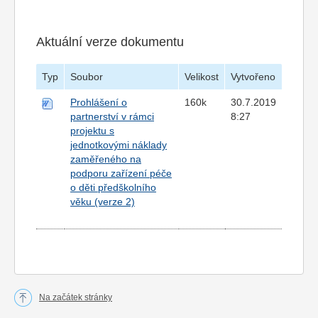
Aktuální verze dokumentu
Typ
Soubor
Velikost
Vytvořeno
Prohlášení o
160k
30.7.2019
partnerství v rámci
8:27
projektu s
jednotkovými náklady
zaměřeného na
podporu zařízení péče
o děti předškolního
věku (verze 2)
Na začátek stránky