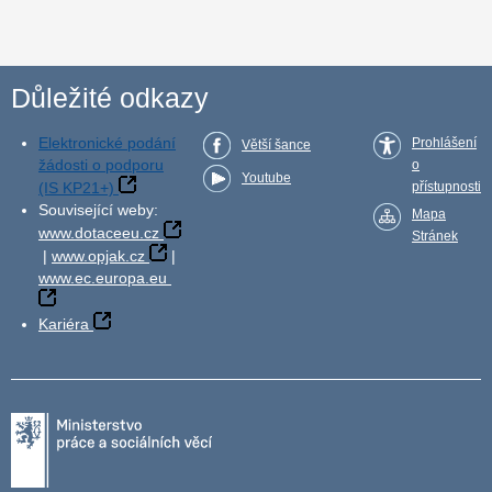
Důležité odkazy
Elektronické podání
Prohlášení
Větší šance
žádosti o podporu
o
Youtube
(IS KP21+)
přístupnosti
Související weby:
Mapa
www.dotaceeu.cz
Stránek
|
www.opjak.cz
|
www.ec.europa.eu
Kariéra