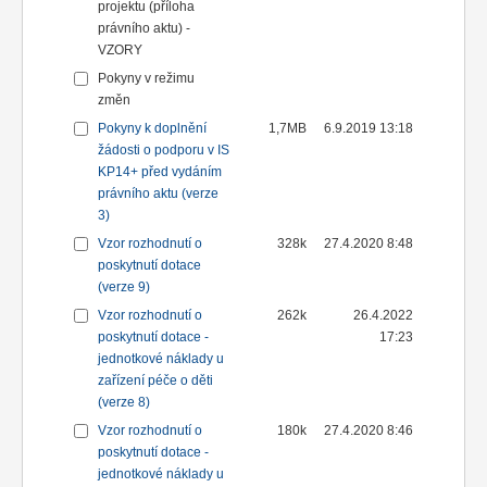
projektu (příloha
právního aktu) -
VZORY
Pokyny v režimu
změn
Pokyny k doplnění
1,7MB
6.9.2019 13:18
žádosti o podporu v IS
KP14+ před vydáním
právního aktu (verze
3)
Vzor rozhodnutí o
328k
27.4.2020 8:48
poskytnutí dotace
(verze 9)
Vzor rozhodnutí o
262k
26.4.2022
poskytnutí dotace -
17:23
jednotkové náklady u
zařízení péče o děti
(verze 8)
Vzor rozhodnutí o
180k
27.4.2020 8:46
poskytnutí dotace -
jednotkové náklady u