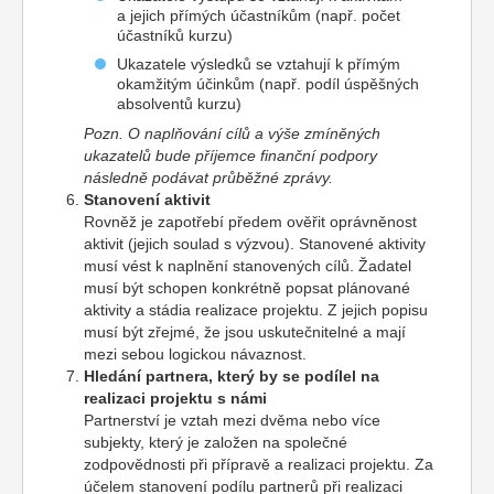
a jejich přímých účastníkům (např. počet
účastníků kurzu)
Ukazatele výsledků se vztahují k přímým
okamžitým účinkům (např. podíl úspěšných
absolventů kurzu)
Pozn. O naplňování cílů a výše zmíněných
ukazatelů bude příjemce finanční podpory
následně podávat průběžné zprávy.
Stanovení aktivit
Rovněž je zapotřebí předem ověřit oprávněnost
aktivit (jejich soulad s výzvou). Stanovené aktivity
musí vést k naplnění stanovených cílů. Žadatel
musí být schopen konkrétně popsat plánované
aktivity a stádia realizace projektu. Z jejich popisu
musí být zřejmé, že jsou uskutečnitelné a mají
mezi sebou logickou návaznost.
Hledání partnera, který by se podílel na
realizaci projektu s námi
Partnerství je vztah mezi dvěma nebo více
subjekty, který je založen na společné
zodpovědnosti při přípravě a realizaci projektu. Za
účelem stanovení podílu partnerů při realizaci