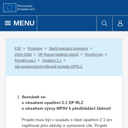
Přejít k obsahu
MENU
/
/
/
ESF
Programy
Starší operační programy
/
/
/
2004-2006
OP Rozvoj lidských zdrojů
Prioritní osy
/
/
Prioritní osa 2
Opatření 2.1
Jak postupovat při přípravě projektu OPRLZ
Seznámit se:
s obsahem opatření 2.1 OP RLZ
s obsahem výzvy MPSV k předkládání žádostí
Projekt musí být v souladu s částí opatření 2.1.tzn.
naplňovat jeho aktivity a vymezené cíle. Projekt