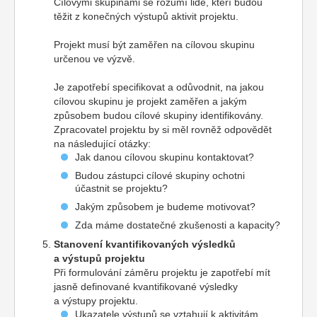
Cílovými skupinami se rozumí lidé, kteří budou
těžit z konečných výstupů aktivit projektu.
Projekt musí být zaměřen na cílovou skupinu
určenou ve výzvě.
Je zapotřebí specifikovat a odůvodnit, na jakou
cílovou skupinu je projekt zaměřen a jakým
způsobem budou cílové skupiny identifikovány.
Zpracovatel projektu by si měl rovněž odpovědět
na následující otázky:
Jak danou cílovou skupinu kontaktovat?
Budou zástupci cílové skupiny ochotni
účastnit se projektu?
Jakým způsobem je budeme motivovat?
Zda máme dostatečné zkušenosti a kapacity?
Stanovení kvantifikovaných výsledků
a výstupů projektu
Při formulování záměru projektu je zapotřebí mít
jasně definované kvantifikované výsledky
a výstupy projektu.
Ukazatele výstupů se vztahují k aktivitám