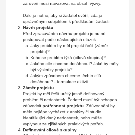
zároveň musí navazovat na obsah výzvy.
Dále je nutné, aby si žadatel ověřil, zda je
oprávněným subjektem k předkládání žádosti.
Návrh projektu
Před zpracováním návrhu projektu je nutné
postupovat podle následujících otázek:
Jaký problém by měl projekt řešit (záměr
projektu)?
Koho se problém týká (cílová skupina)?
Jakého cíle chceme dosáhnout? Jaké by měly
být výsledky projektu?
Jakým způsobem chceme těchto cílů
dosáhnout? - formulace aktivit
Záměr projektu
Projekt by měl řešit určitý jasně definovaný
problém či nedostatek. Žadatel musí být schopen
zdůvodnit
potřebnost projektu
. Zdůvodnění by
mělo nejlépe vycházet z analýzy či studie
identifikující daný nedostatek, nebo může
vyplynout ze zjištěných praktických potřeb.
Definování cílové skupiny