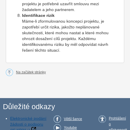
projektu je potřebné uzavřít smlouvu mezi
žadatelem a jeho partnerem.
Identifikace rizik
Máme-li zformulovanou koncepci projektu, je
zapotřebí určit rizika, jakožto neplánované
skutečnosti, které mohou nastat a které mohou
ohrozit dosažení cílů projektu. Každému
identifikovanému riziku by měl odpovídat návrh
řešení těchto situací.
Na začátek stránky
Důležité odkazy
Elektronické podání
Prohlášení
Větší šance
žádosti o podporu
o
Youtube