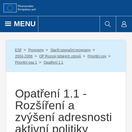
Přejít k obsahu
MENU
/
/
/
ESF
Programy
Starší operační programy
/
/
/
2004-2006
OP Rozvoj lidských zdrojů
Prioritní osy
/
Prioritní osa 1
Opatření 1.1
Opatření 1.1 -
Rozšíření a
zvýšení adresnosti
aktivní politiky