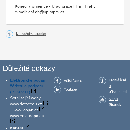
Konečný příjemce - Úřad práce hl. m. Prahy
e-mail:
esf.ab@up.mpsv.cz
Na začátek stránky
Důležité odkazy
Elektronické podání
Prohlášení
Větší šance
žádosti o podporu
o
Youtube
(IS KP21+)
přístupnosti
Související weby:
Mapa
www.dotaceeu.cz
Stránek
|
www.opjak.cz
|
www.ec.europa.eu
Kariéra