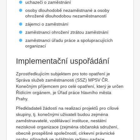
uchazeči o zaměstnání
osoby dlouhodobě nezaměstnané a osoby
ohrožené dlouhodobou nezaměstnaností
zájemci o zaměstnání
zaměstnanci ohrožení ztrátou zaměstnání
zaměstnanci úřadu práce a spolupracujících
organizací
Implementační uspořádání
Zprostředkujícím subjektem pro toto opatření je
Správa služeb zaměstnanosti (SSZ) MPSV ČR.
Konečným příjemcem pro celé opatření, který je určen
Řídícím orgánem, je Úřad práce hlavního města
Prahy.
Předkladateli žádostí na realizaci projektů pro cílové
skupiny, tj. konečnými uživateli budou zejména
zaměstnavatelé, vzdělávací instituce, nestátní
neziskové organizace (zejména občanská sdružení,
obecně prospěšné společnosti, církevní právnické
osoby, případně ve zvláštním režimu nadace