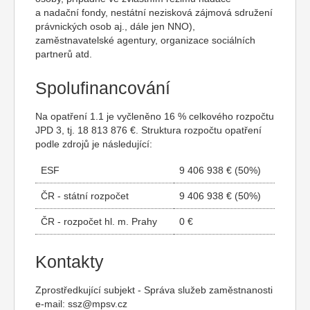
a nadační fondy, nestátní nezisková zájmová sdružení
právnických osob aj., dále jen NNO),
zaměstnavatelské agentury, organizace sociálních
partnerů atd.
Spolufinancování
Na opatření 1.1 je vyčleněno 16 % celkového rozpočtu
JPD 3, tj. 18 813 876 €. Struktura rozpočtu opatření
podle zdrojů je následující:
ESF
9 406 938 € (50%)
ČR - státní rozpočet
9 406 938 € (50%)
ČR - rozpočet hl. m. Prahy
0 €
Kontakty
Zprostředkující subjekt - Správa služeb zaměstnanosti
e-mail:
ssz@mpsv.cz