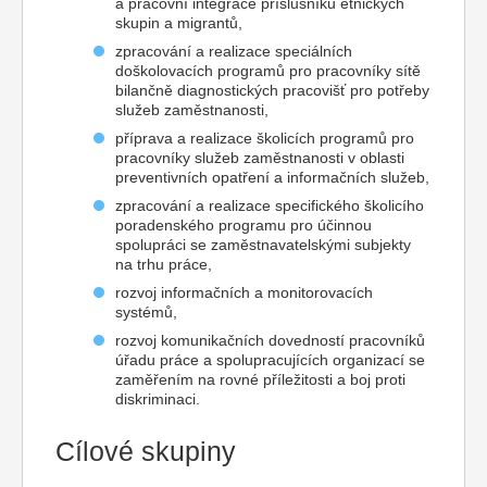
a pracovní integrace příslušníků etnických
skupin a migrantů,
zpracování a realizace speciálních
doškolovacích programů pro pracovníky sítě
bilančně diagnostických pracovišť pro potřeby
služeb zaměstnanosti,
příprava a realizace školicích programů pro
pracovníky služeb zaměstnanosti v oblasti
preventivních opatření a informačních služeb,
zpracování a realizace specifického školicího
poradenského programu pro účinnou
spolupráci se zaměstnavatelskými subjekty
na trhu práce,
rozvoj informačních a monitorovacích
systémů,
rozvoj komunikačních dovedností pracovníků
úřadu práce a spolupracujících organizací se
zaměřením na rovné příležitosti a boj proti
diskriminaci.
Cílové skupiny