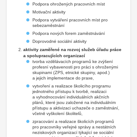
Podpora ohrožených pracovních míst
Motivační aktivity
Podpora vytváření pracovních míst pro
sebezaměstnání
Podpora nových forem zaměstnávání
Doprovodné sociální aktivity
aktivity zaměřené na rozvoj služeb úřadu práce
a spolupracujících organizací
tvorba vzdělávacích programů ke zvýšení
profesní vybavenosti pro práci s ohroženými
skupinami (ZPS, etnické skupiny, apod.)
a jejich implementace do praxe,
vytvoření a realizace školicího programu
jednotného přístupu k tvorbě, realizaci
a vyhodnocování individuálních akčních
plánů, které jsou založené na individuálním
přístupu a aktivizaci uchazeče o zaměstnání,
včetně vyškolení školitelů,
zpracování a realizace školicích programů
pro pracovníky veřejné správy a nestátních
neziskových organizací týkající se sociální