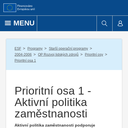
Přejít k obsahu
MENU
/
/
/
ESF
Programy
Starší operační programy
/
/
/
2004-2006
OP Rozvoj lidských zdrojů
Prioritní osy
Prioritní osa 1
Prioritní osa 1 -
Aktivní politika
zaměstnanosti
Aktivní politika zaměstnanosti podporuje