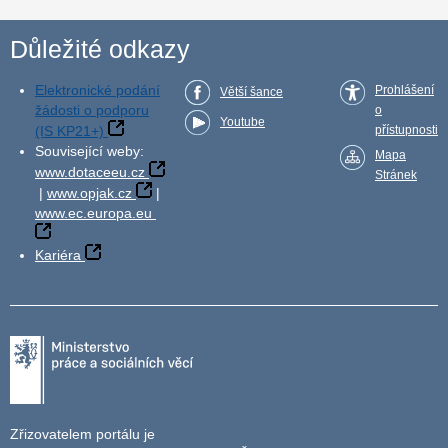
Důležité odkazy
Elektronické podání
Prohlášení
Větší šance
žádosti o podporu
o
Youtube
(IS KP21+)
přístupnosti
Související weby:
Mapa
www.dotaceeu.cz
Stránek
|
www.opjak.cz
|
www.ec.europa.eu
Kariéra
Zřizovatelem portálu je