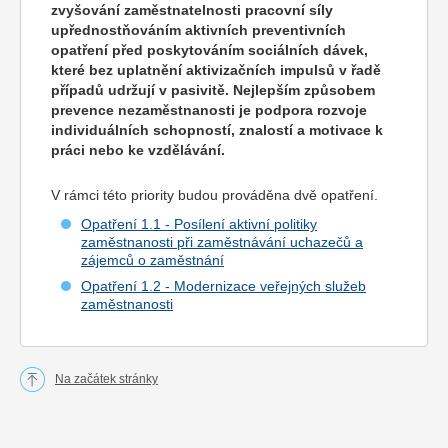
zvyšování zaměstnatelnosti pracovní síly
upřednostňováním aktivních preventivních
opatření před poskytováním sociálních dávek,
které bez uplatnění aktivizačních impulsů v řadě
případů udržují v pasivitě. Nejlepším způsobem
prevence nezaměstnanosti je podpora rozvoje
individuálních schopností, znalostí a motivace k
práci nebo ke vzdělávání.
V rámci této priority budou prováděna dvě opatření.
Opatření 1.1 - Posílení aktivní politiky
zaměstnanosti při zaměstnávání uchazečů a
zájemců o zaměstnání
Opatření 1.2 - Modernizace veřejných služeb
zaměstnanosti
Na začátek stránky