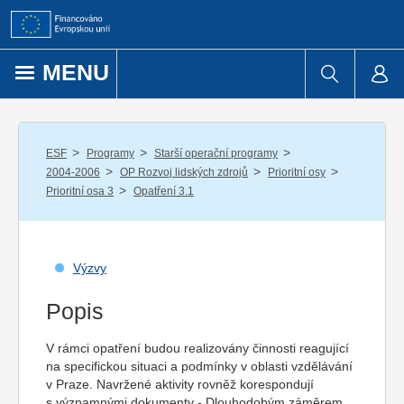
Přejít k obsahu
MENU
/
/
/
ESF
Programy
Starší operační programy
/
/
/
2004-2006
OP Rozvoj lidských zdrojů
Prioritní osy
/
Prioritní osa 3
Opatření 3.1
Výzvy
Popis
V rámci opatření budou realizovány činnosti reagující
na specifickou situaci a podmínky v oblasti vzdělávání
v Praze. Navržené aktivity rovněž korespondují
s významnými dokumenty - Dlouhodobým záměrem