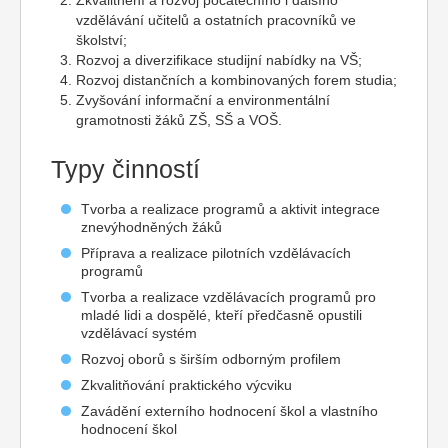
Zkvalitnění a rozvoj počátečního i dalšího
vzdělávání učitelů a ostatních pracovníků ve
školství;
Rozvoj a diverzifikace studijní nabídky na VŠ;
Rozvoj distančních a kombinovaných forem studia;
Zvyšování informační a environmentální
gramotnosti žáků ZŠ, SŠ a VOŠ.
Typy činností
Tvorba a realizace programů a aktivit integrace
znevýhodněných žáků
Příprava a realizace pilotních vzdělávacích
programů
Tvorba a realizace vzdělávacích programů pro
mladé lidi a dospělé, kteří předčasně opustili
vzdělávací systém
Rozvoj oborů s širším odborným profilem
Zkvalitňování praktického výcviku
Zavádění externího hodnocení škol a vlastního
hodnocení škol