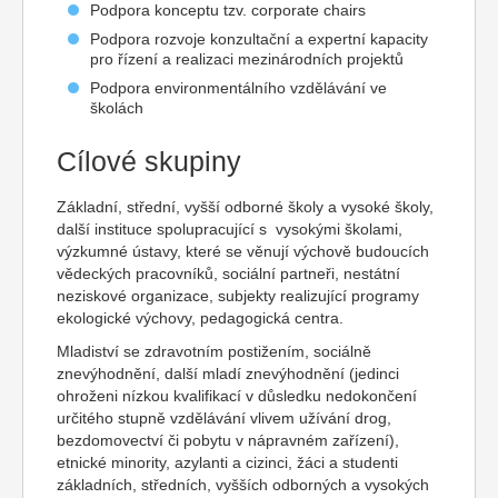
Podpora konceptu tzv. corporate chairs
Podpora rozvoje konzultační a expertní kapacity
pro řízení a realizaci mezinárodních projektů
Podpora environmentálního vzdělávání ve
školách
Cílové skupiny
Základní, střední, vyšší odborné školy a vysoké školy,
další instituce spolupracující s vysokými školami,
výzkumné ústavy, které se věnují výchově budoucích
vědeckých pracovníků, sociální partneři, nestátní
neziskové organizace, subjekty realizující programy
ekologické výchovy, pedagogická centra.
Mladiství se zdravotním postižením, sociálně
znevýhodnění, další mladí znevýhodnění (jedinci
ohroženi nízkou kvalifikací v důsledku nedokončení
určitého stupně vzdělávání vlivem užívání drog,
bezdomovectví či pobytu v nápravném zařízení),
etnické minority, azylanti a cizinci, žáci a studenti
základních, středních, vyšších odborných a vysokých