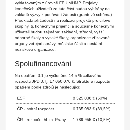
vyhlašovaným z úrovně FEU MHMP. Projekty
konečných uživatelů za tuto část budou vybírány na
základě výzvy k podávání žádosti (grantové schéma).
Předkladateli žádostí na realizaci projektů pro cílové
skupiny, tj, konečnými příjemci a současně konečnými
uživateli budou zejména: základní, střední, vyšší
odborné školy a vysoké školy, organizace zřizované
orgány veřejné správy, městské části a nestátní
neziskové organizace.
Spolufinancování
Na opatření 3.1 je vyčleněno 14,5 % celkového
rozpočtu JPD 3, tj. 17 050 076 €. Struktura rozpočtu
opatření podle zdrojů je následující:
ESF
8 525 038 € (50%)
ČR - státní rozpočet
6 735 083 € (39,5%)
ČR - rozpočet hl. m. Prahy
1 789 955 € (10,5%)