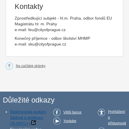
Kontakty
Zprostředkující subjekt - hl.m. Praha, odbor fondů EU
Magistrátu hl. m. Prahy
e-mail:
feu@cityofprague.cz
Konečný příjemce - odbor školství MHMP
e-mail:
sku@cityofprague.cz
Na začátek stránky
Důležité odkazy
Elektronické podání
Prohlášení
Větší šance
žádosti o podporu
o
Youtube
(IS KP21+)
přístupnosti