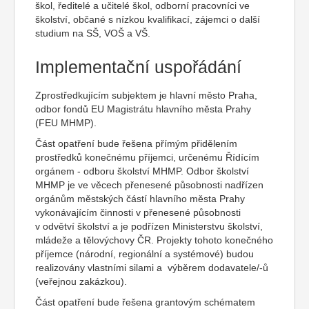
škol, ředitelé a učitelé škol, odborní pracovníci ve
školství, občané s nízkou kvalifikací, zájemci o další
studium na SŠ, VOŠ a VŠ.
Implementační uspořádání
Zprostředkujícím subjektem je hlavní město Praha,
odbor fondů EU Magistrátu hlavního města Prahy
(FEU MHMP).
Část opatření bude řešena přímým přidělením
prostředků konečnému příjemci, určenému Řídícím
orgánem - odboru školství MHMP. Odbor školství
MHMP je ve věcech přenesené působnosti nadřízen
orgánům městských částí hlavního města Prahy
vykonávajícím činnosti v přenesené působnosti
v odvětví školství a je podřízen Ministerstvu školství,
mládeže a tělovýchovy ČR. Projekty tohoto konečného
příjemce (národní, regionální a systémové) budou
realizovány vlastními silami a výběrem dodavatele/-ů
(veřejnou zakázkou).
Část opatření bude řešena grantovým schématem