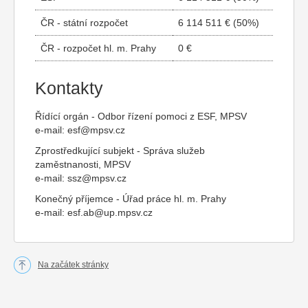
ČR - státní rozpočet
6 114 511 € (50%)
ČR - rozpočet hl. m. Prahy
0 €
Kontakty
Řídící orgán - Odbor řízení pomoci z ESF, MPSV
e-mail:
esf@mpsv.cz
Zprostředkující subjekt - Správa služeb
zaměstnanosti, MPSV
e-mail:
ssz@mpsv.cz
Konečný příjemce - Úřad práce hl. m. Prahy
e-mail:
esf.ab@up.mpsv.cz
Na začátek stránky