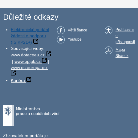
Důležité odkazy
Elektronické podání
Prohlášení
Větší šance
žádosti o podporu
o
Youtube
(IS KP21+)
přístupnosti
Související weby:
Mapa
www.dotaceeu.cz
Stránek
|
www.opjak.cz
|
www.ec.europa.eu
Kariéra
Zřizovatelem portálu je