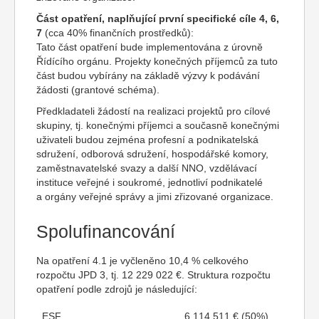
Část opatření, naplňující první specifické cíle 4, 6,
7
(cca 40% finančních prostředků):
Tato část opatření bude implementována z úrovně
Řídícího orgánu. Projekty konečných příjemců za tuto
část budou vybírány na základě výzvy k podávání
žádosti (grantové schéma).
Předkladateli žádostí na realizaci projektů pro cílové
skupiny, tj. konečnými příjemci a současně konečnými
uživateli budou zejména profesní a podnikatelská
sdružení, odborová sdružení, hospodářské komory,
zaměstnavatelské svazy a další NNO, vzdělávací
instituce veřejné i soukromé, jednotliví podnikatelé
a orgány veřejné správy a jimi zřizované organizace.
Spolufinancování
Na opatření 4.1 je vyčleněno 10,4 % celkového
rozpočtu JPD 3, tj. 12 229 022 €. Struktura rozpočtu
opatření podle zdrojů je následující:
ESF
6 114 511 € (50%)