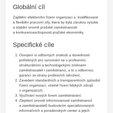
Globální cíl
Zajištění efektivního řízení organizací a kvalifikované
a flexibilní pracovní síly, která by byla zárukou vysoké
a stabilní úrovně pražské zaměstnanosti
a konkurenceschopnosti pražské ekonomiky.
Specifické cíle
Osvojení si odborných znalostí a dovedností
potřebných pro vyrovnání se s profesními,
strukturálními a technologickými změnami
zaměstnavateli i zaměstnanci, a to s odbornou
garancí ze strany profesních sdružení;
Zavedení standardních a transparentních způsobů
řízení organizací, včetně řízení lidských zdrojů
v organizacích;
Využívání nových forem zaměstnávání;
Zlepšení úrovně informovanosti zaměstnanců
a zaměstnavatelů budováním specializovaných
informačních a poradenských center a jejich