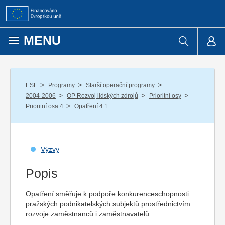
Přejít k obsahu
MENU
/
/
/
ESF
Programy
Starší operační programy
/
/
/
2004-2006
OP Rozvoj lidských zdrojů
Prioritní osy
/
Prioritní osa 4
Opatření 4.1
Výzvy
Popis
Opatření směřuje k podpoře konkurenceschopnosti
pražských podnikatelských subjektů prostřednictvím
rozvoje zaměstnanců i zaměstnavatelů.