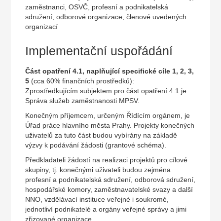
zaměstnanci, OSVČ, profesní a podnikatelská
sdružení, odborové organizace, členové uvedených
organizací
Implementační uspořádání
Část opatření 4.1, naplňující specifické cíle 1, 2, 3,
5
(cca 60% finančních prostředků):
Zprostředkujícím subjektem pro část opatření 4.1 je
Správa služeb zaměstnanosti MPSV.
Konečným příjemcem, určeným Řídícím orgánem, je
Úřad práce hlavního města Prahy. Projekty konečných
uživatelů za tuto část budou vybírány na základě
výzvy k podávání žádosti (grantové schéma).
Předkladateli žádostí na realizaci projektů pro cílové
skupiny, tj. konečnými uživateli budou zejména
profesní a podnikatelská sdružení, odborová sdružení,
hospodářské komory, zaměstnavatelské svazy a další
NNO, vzdělávací instituce veřejné i soukromé,
jednotliví podnikatelé a orgány veřejné správy a jimi
zřizované organizace.