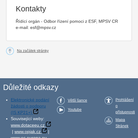
Kontakty
Řídící orgán - Odbor řízení pomoci z ESF, MPSV CR
e-mail:
esf@mpsv.cz
Na začátek stránky
Důležité odkazy
Elektronické podání
Prohlášení
Větší šance
žádosti o podporu
o
Youtube
(IS KP21+)
přístupnosti
Související weby:
Mapa
www.dotaceeu.cz
Stránek
|
www.opjak.cz
|
www.ec.europa.eu